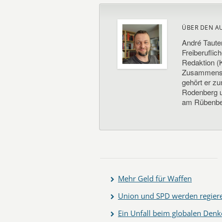
ÜBER DEN A
André Taute
Freiberuflic
Redaktion (K
Zusammenste
gehört er z
Rodenberg un
am Rübenbe
Mehr Geld für Waffen
Union und SPD werden regier
Ein Unfall beim globalen Den