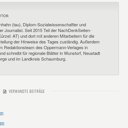
UTOR:
nhahn (tau), Diplom-Sozialwissenschaftler und
her Journalist. Seit 2015 Teil der NachDenkSeiten-
ürzel: AT) und dort mit anderen Mitarbeitern für die
llung der Hinweise des Tages zuständig. Außerdem
um Redaktionsteam des Oppermann-Verlages in
d schreibt für regionale Blätter in Wunstorf, Neustadt
rge und im Landkreis Schaumburg.
VERWANDTE BEITRÄGE
en
ken