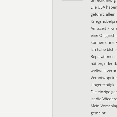
unrechtmäßig 
Die USA haben 
geführt, allei
Kriegsnobelpre
Amtszeit 7 Kri
eine Olligarch
können ohne K
Ich habe bishe
Reparationen 
hätten, oder d
weltweit verbr
Verantwoprtun
Ungerechtigkeit
Die einzige ge
ist die Wieder
Mein Vorschlag
gemeint: