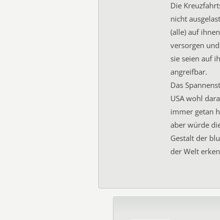
Die Kreuzfahrt
nicht ausgelast
(alle) auf ihn
versorgen und
sie seien auf i
angreifbar.
Das Spannenst
USA wohl darau
immer getan ha
aber würde die
Gestalt der bl
der Welt erke