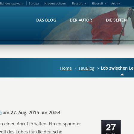
Bundestagswahl
Europa
Niedersachsen
Ressort
Blogroll
Archiv
Bundestagswahl
Europa
Niedersachsen
Ressort
Blogroll
Archiv
DAS BLOG
DER AUTOR
DIE SEITEN
DAS BLOG
DER AUTOR
DIE SEITEN
Home
TauBlog
Lob zwischen Le
n
am 27. Aug. 2015 um 20:54
27
n einen Anruf erhalten. Ein entspannter
oll des Lobes für die deutsche