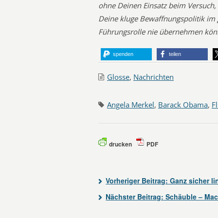
ohne Deinen Einsatz beim Versuch,
Deine kluge Bewaffnungspolitik im 
Führungsrolle nie übernehmen könne
spenden
teilen
Glosse
,
Nachrichten
Angela Merkel
,
Barack Obama
,
F
drucken
PDF
Vorheriger Beitrag:
Ganz sicher li
Nächster Beitrag:
Schäuble – Ma