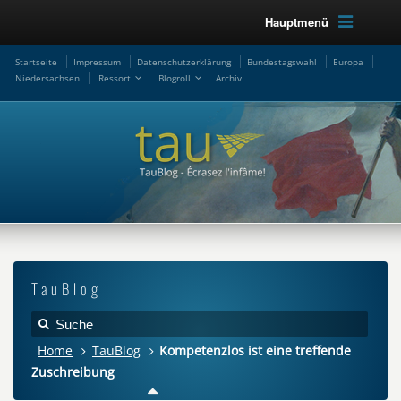
Hauptmenü
Startseite
Impressum
Datenschutzerklärung
Bundestagswahl
Europa
Niedersachsen
Ressort
Blogroll
Archiv
TauBlog
Home
TauBlog
Kompetenzlos ist eine treffende
Zuschreibung