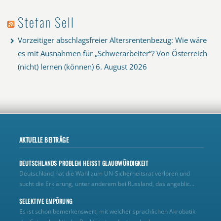
Stefan Sell
Vorzeitiger abschlagsfreier Altersrentenbezug: Wie wäre
es mit Ausnahmen für „Schwerarbeiter“? Von Österreich
(nicht) lernen (können)
6. August 2026
AKTUELLE BEITRÄGE
DEUTSCHLANDS PROBLEM HEISST GLAUBWÜRDIGKEIT
Deutschland hat die Wahl zum UN‑Sicherheitsrat verloren und
sucht die Erklärung, unter anderem bei Russland, das angeblic...
SELEKTIVE EMPÖRUNG
Es ist schon bemerkenswert, mit welcher sprachlichen Akrobatik