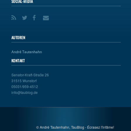
SOCIAL-MEDIA
AUTOREN
André Tautenhahn
KONTAKT
Senator-Kraft-Straße 26
31515 Wunstorf
05031/959-4512
info@taublog.de
© André Tautenhahn, TauBlog - Écrasez l'infâme!