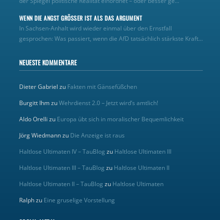
der Spiegel politische Realität einordnet – oder besser ge...
WENN DIE ANGST GRÖSSER IST ALS DAS ARGUMENT
In Sachsen-Anhalt wird wieder einmal über den Ernstfall
gesprochen: Was passiert, wenn die AfD tatsächlich stärkste Kraft...
NEUESTE KOMMENTARE
Dieter Gabriel
zu
Fakten mit Gänsefüßchen
Burgitt Ihm
zu
Wehrdienst 2.0 – Jetzt wird’s amtlich!
Aldo Orelli
zu
Europa übt sich in moralischer Bequemlichkeit
Jörg Wiedmann
zu
Die Anzeige ist raus
Haltlose Ultimaten IV – TauBlog
zu
Haltlose Ultimaten III
Haltlose Ultimaten III – TauBlog
zu
Haltlose Ultimaten II
Haltlose Ultimaten II – TauBlog
zu
Haltlose Ultimaten
Ralph
zu
Eine gruselige Vorstellung