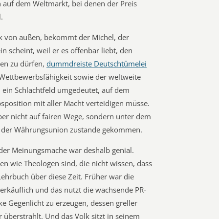
 auf dem Weltmarkt, bei denen der Preis
.
tik von außen, bekommt der Michel, der
n scheint, weil er es offenbar liebt, den
len zu dürfen,
dummdreiste Deutschtümelei
r Wettbewerbsfähigkeit sowie der weltweite
 ein Schlachtfeld umgedeutet, auf dem
position mit aller Macht verteidigen müsse.
ber nicht auf fairen Wege, sondern unter dem
n der Währungsunion zustande gekommen.
 der Meinungsmache war deshalb genial.
en wie Theologen sind, die nicht wissen, dass
 Lehrbuch über diese Zeit. Früher war die
i verkäuflich und das nutzt die wachsende PR-
rke Gegenlicht zu erzeugen, dessen greller
 überstrahlt. Und das Volk sitzt in seinem