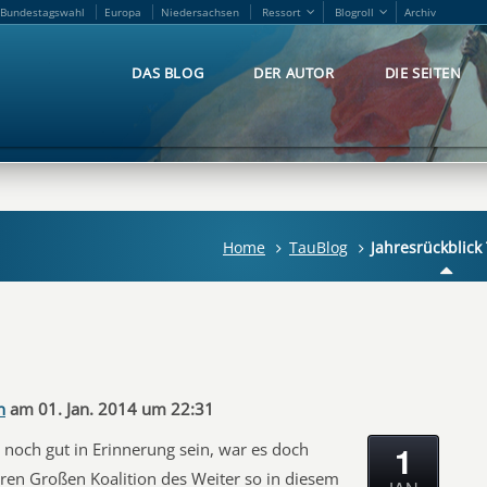
Bundestagswahl
Europa
Niedersachsen
Ressort
Blogroll
Archiv
Bundestagswahl
Europa
Niedersachsen
Ressort
Blogroll
Archiv
DAS BLOG
DER AUTOR
DIE SEITEN
DAS BLOG
DER AUTOR
DIE SEITEN
Home
TauBlog
Jahresrückblick 
n
am 01. Jan. 2014 um 22:31
1
n noch gut in Erinnerung sein, war es doch
ren Großen Koalition des Weiter so in diesem