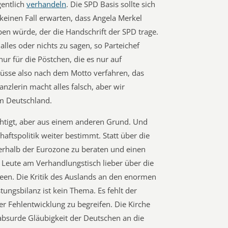
gentlich
verhandeln
. Die SPD Basis sollte sich
keinen Fall erwarten, dass Angela Merkel
ben würde, der die Handschrift der SPD trage.
 alles oder nichts zu sagen, so Parteichef
ur für die Pöstchen, die es nur auf
sse also nach dem Motto verfahren, das
anzlerin macht alles falsch, aber wir
um Deutschland.
chtigt, aber aus einem anderen Grund. Und
chaftspolitik weiter bestimmt. Statt über die
erhalb der Eurozone zu beraten und einen
 Leute am Verhandlungstisch lieber über die
een. Die Kritik des Auslands an den enormen
ungsbilanz ist kein Thema. Es fehlt der
r Fehlentwicklung zu begreifen. Die Kirche
 absurde Gläubigkeit der Deutschen an die