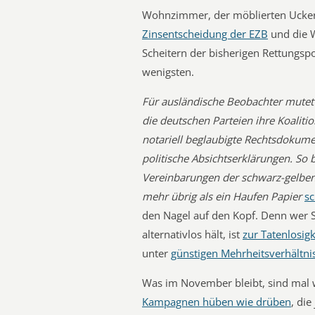
Wohnzimmer, der möblierten Uckerm
Zinsentscheidung der EZB
und die W
Scheitern der bisherigen Rettungspol
wenigsten.
Für ausländische Beobachter mutet 
die deutschen Parteien ihre Koaliti
notariell beglaubigte Rechtsdokumen
politische Absichtserklärungen. So
Vereinbarungen der schwarz-gelben 
mehr übrig als ein Haufen Papier
sc
den Nagel auf den Kopf. Denn wer 
alternativlos hält, ist
zur Tatenlosig
unter
günstigen Mehrheitsverhältni
Was im November bleibt, sind mal
Kampagnen hüben wie drüben
, die