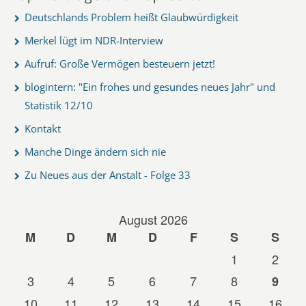
Deutschlands Problem heißt Glaubwürdigkeit
Merkel lügt im NDR-Interview
Aufruf: Große Vermögen besteuern jetzt!
blogintern: "Ein frohes und gesundes neues Jahr" und
Statistik 12/10
Kontakt
Manche Dinge ändern sich nie
Zu Neues aus der Anstalt - Folge 33
August 2026
M
D
M
D
F
S
S
1
2
3
4
5
6
7
8
9
10
11
12
13
14
15
16