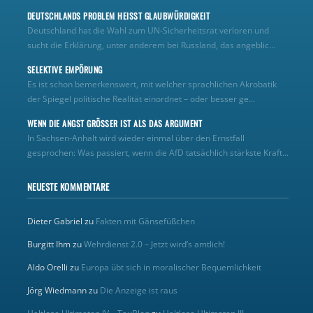
DEUTSCHLANDS PROBLEM HEISST GLAUBWÜRDIGKEIT
Deutschland hat die Wahl zum UN‑Sicherheitsrat verloren und
sucht die Erklärung, unter anderem bei Russland, das angeblic...
SELEKTIVE EMPÖRUNG
Es ist schon bemerkenswert, mit welcher sprachlichen Akrobatik
der Spiegel politische Realität einordnet – oder besser ge...
WENN DIE ANGST GRÖSSER IST ALS DAS ARGUMENT
In Sachsen-Anhalt wird wieder einmal über den Ernstfall
gesprochen: Was passiert, wenn die AfD tatsächlich stärkste Kraft...
NEUESTE KOMMENTARE
Dieter Gabriel
zu
Fakten mit Gänsefüßchen
Burgitt Ihm
zu
Wehrdienst 2.0 – Jetzt wird’s amtlich!
Aldo Orelli
zu
Europa übt sich in moralischer Bequemlichkeit
Jörg Wiedmann
zu
Die Anzeige ist raus