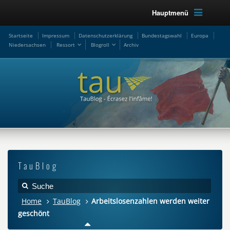
Hauptmenü
Startseite
Impressum
Datenschutzerklärung
Bundestagswahl
Europa
Niedersachsen
Ressort
Blogroll
Archiv
TauBlog
Home
TauBlog
Arbeitslosenzahlen werden weiter
geschönt