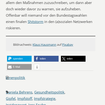
allem den Maßnahmen zuzuschreiben, um dann aber
doch wieder davor zu warnen, sie aufzuheben.
Offenbar will niemand vor den Bundestagswahlen
einen finalen
Shitstorm
in den (a)sozialen Netzwerken
riskieren.
Bildnachweis:
Klaus Hausmann
auf
Pixabay
spenden
teilen
teilen
E-Mail
Innenpolitik
Daniela Behrens
,
Gesundheitspolitik
,
Gipfel
,
Impfstoff
,
Impfstrategie
,
Inzidenzwert
,
Jens Spahn
,