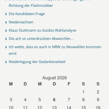
Richtung der Flashmobber
Die Kandidaten-Frage
Niedersachsen
Klaus Stuttmann zu Guidos Wahlanalyse
Die ach so unterdrückten Abweichler...
Ich wette, dass es auch in NRW zu Neuwahlen kommen
wird
Niederlegung der Gedankenarbeit
August 2026
M
D
M
D
F
S
S
1
2
3
4
5
7
8
9
6
10
11
12
13
14
15
16