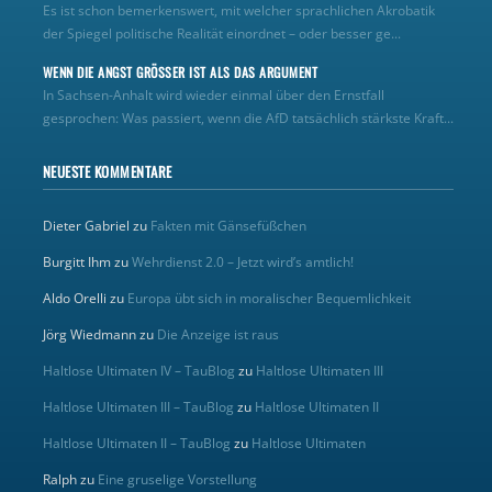
Es ist schon bemerkenswert, mit welcher sprachlichen Akrobatik
der Spiegel politische Realität einordnet – oder besser ge...
WENN DIE ANGST GRÖSSER IST ALS DAS ARGUMENT
In Sachsen-Anhalt wird wieder einmal über den Ernstfall
gesprochen: Was passiert, wenn die AfD tatsächlich stärkste Kraft...
NEUESTE KOMMENTARE
Dieter Gabriel
zu
Fakten mit Gänsefüßchen
Burgitt Ihm
zu
Wehrdienst 2.0 – Jetzt wird’s amtlich!
Aldo Orelli
zu
Europa übt sich in moralischer Bequemlichkeit
Jörg Wiedmann
zu
Die Anzeige ist raus
Haltlose Ultimaten IV – TauBlog
zu
Haltlose Ultimaten III
Haltlose Ultimaten III – TauBlog
zu
Haltlose Ultimaten II
Haltlose Ultimaten II – TauBlog
zu
Haltlose Ultimaten
Ralph
zu
Eine gruselige Vorstellung