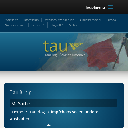
Hauptmenü
Startseite
Impressum
Datenschutzerklärung
Bundestagswahl
Europa
Niedersachsen
Ressort
Blogroll
Archiv
TauBlog
Home
TauBlog
Impfchaos sollen andere
ausbaden