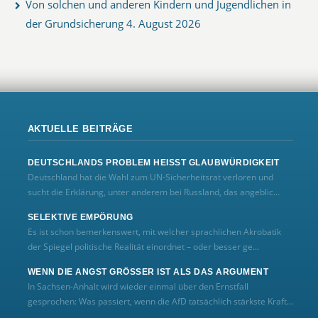
Von solchen und anderen Kindern und Jugendlichen in
der Grundsicherung
4. August 2026
AKTUELLE BEITRÄGE
DEUTSCHLANDS PROBLEM HEISST GLAUBWÜRDIGKEIT
Deutschland hat die Wahl zum UN‑Sicherheitsrat verloren und
sucht die Erklärung, unter anderem bei Russland, das angeblic...
SELEKTIVE EMPÖRUNG
Es ist schon bemerkenswert, mit welcher sprachlichen Akrobatik
der Spiegel politische Realität einordnet – oder besser ge...
WENN DIE ANGST GRÖSSER IST ALS DAS ARGUMENT
In Sachsen-Anhalt wird wieder einmal über den Ernstfall
gesprochen: Was passiert, wenn die AfD tatsächlich stärkste Kraft...