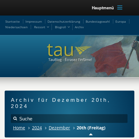
Hauptmenü
Startseite
Impressum
Datenschutzerklärung
Bundestagswahl
Europa
Niedersachsen
Ressort
Blogroll
Archiv
Archiv für Dezember 20th,
2024
Home
2024
Dezember
20th (Freitag)