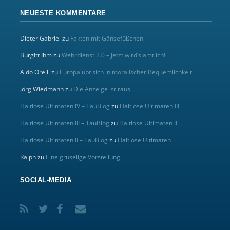
NEUESTE KOMMENTARE
Dieter Gabriel
zu
Fakten mit Gänsefüßchen
Burgitt Ihm
zu
Wehrdienst 2.0 – Jetzt wird’s amtlich!
Aldo Orelli
zu
Europa übt sich in moralischer Bequemlichkeit
Jörg Wiedmann
zu
Die Anzeige ist raus
Haltlose Ultimaten IV – TauBlog
zu
Haltlose Ultimaten III
Haltlose Ultimaten III – TauBlog
zu
Haltlose Ultimaten II
Haltlose Ultimaten II – TauBlog
zu
Haltlose Ultimaten
Ralph
zu
Eine gruselige Vorstellung
SOCIAL-MEDIA