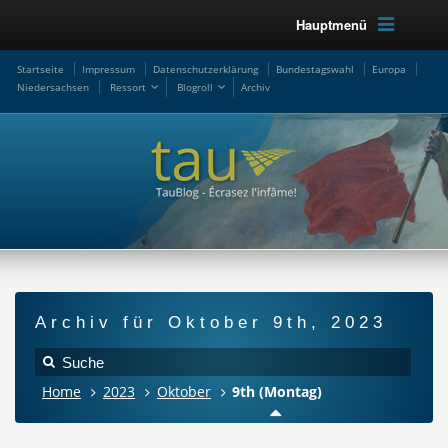
Hauptmenü
Startseite
Impressum
Datenschutzerklärung
Bundestagswahl
Europa
Niedersachsen
Ressort
Blogroll
Archiv
Archiv für Oktober 9th, 2023
Home
2023
Oktober
9th (Montag)