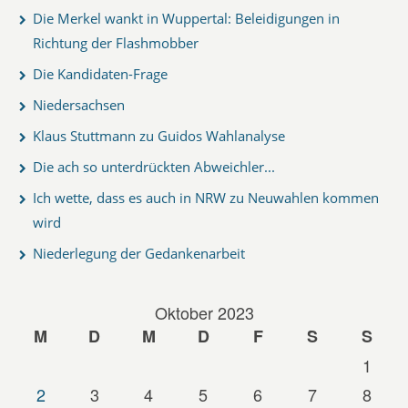
Die Merkel wankt in Wuppertal: Beleidigungen in
Richtung der Flashmobber
Die Kandidaten-Frage
Niedersachsen
Klaus Stuttmann zu Guidos Wahlanalyse
Die ach so unterdrückten Abweichler...
Ich wette, dass es auch in NRW zu Neuwahlen kommen
wird
Niederlegung der Gedankenarbeit
Oktober 2023
M
D
M
D
F
S
S
1
2
3
4
5
6
7
8