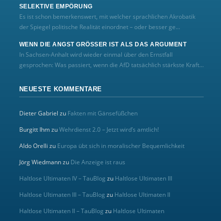
SELEKTIVE EMPÖRUNG
Es ist schon bemerkenswert, mit welcher sprachlichen Akrobatik
der Spiegel politische Realität einordnet – oder besser ge...
WENN DIE ANGST GRÖSSER IST ALS DAS ARGUMENT
In Sachsen-Anhalt wird wieder einmal über den Ernstfall
gesprochen: Was passiert, wenn die AfD tatsächlich stärkste Kraft...
NEUESTE KOMMENTARE
Dieter Gabriel
zu
Fakten mit Gänsefüßchen
Burgitt Ihm
zu
Wehrdienst 2.0 – Jetzt wird’s amtlich!
Aldo Orelli
zu
Europa übt sich in moralischer Bequemlichkeit
Jörg Wiedmann
zu
Die Anzeige ist raus
Haltlose Ultimaten IV – TauBlog
zu
Haltlose Ultimaten III
Haltlose Ultimaten III – TauBlog
zu
Haltlose Ultimaten II
Haltlose Ultimaten II – TauBlog
zu
Haltlose Ultimaten