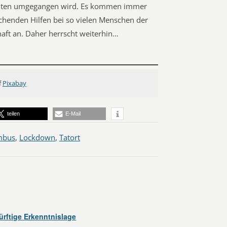
eiten umgegangen wird. Es kommen immer
chenden Hilfen bei so vielen Menschen der
haft an. Daher herrscht weiterhin…
f
Pixabay
teilen
E-Mail
mbus
,
Lockdown
,
Tatort
rftige Erkenntnislage