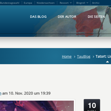
Bundestagswahl
Europa
Niedersachsen
Ressort
Blogroll
Archiv
Bundestagswahl
Europa
Niedersachsen
Ressort
Blogroll
Archiv
DAS BLOG
DER AUTOR
DIE SEITEN
DAS BLOG
DER AUTOR
DIE SEITEN
Home
TauBlog
Tatort: 
n
am 10. Nov. 2020 um 19:39
10