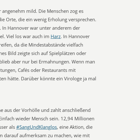
 angenehm mild. Die Menschen zog es
 die Orte, die ein wenig Erholung versprechen.
nd. In Hannover war unter anderem der
el. Viel los war auch im
Harz
. In Hannover
greifen, da die Mindestabstände vielfach
es Bild zeigte sich auf Spielplätzen oder
s blieb aber nur bei Ermahnungen. Wenn man
htungen, Cafés oder Restaurants mit
n hätte. Darüber könnte ein Virologe ja mal
ne aus der Vorhölle und zahlt anschließend
 Einfach wieder Mensch sein. 12,94 Millionen
sser als
#SangUndKlanglos
, eine Aktion, die
um darauf aufmerksam zu machen, wie mit