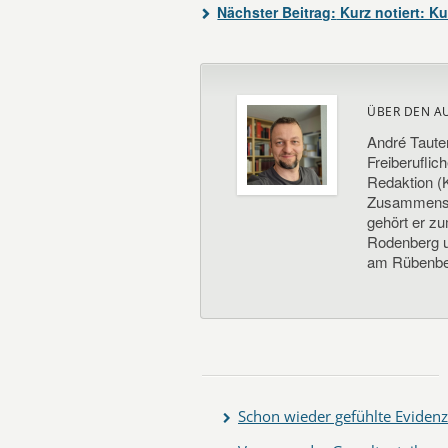
Nächster Beitrag:
Kurz notiert: Ku
ÜBER DEN A
André Taute
Freiberuflic
Redaktion (K
Zusammenste
gehört er z
Rodenberg un
am Rübenbe
Schon wieder gefühlte Evidenz