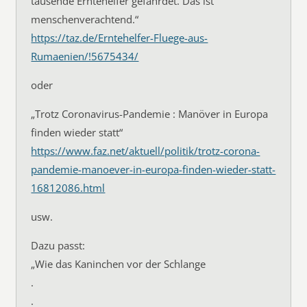
tausende Erntehelfer gefährdet. Das ist
menschenverachtend.“
https://taz.de/Erntehelfer-Fluege-aus-
Rumaenien/!5675434/
oder
„Trotz Coronavirus-Pandemie : Manöver in Europa
finden wieder statt“
https://www.faz.net/aktuell/politik/trotz-corona-
pandemie-manoever-in-europa-finden-wieder-statt-
16812086.html
usw.
Dazu passt:
„Wie das Kaninchen vor der Schlange
.
.