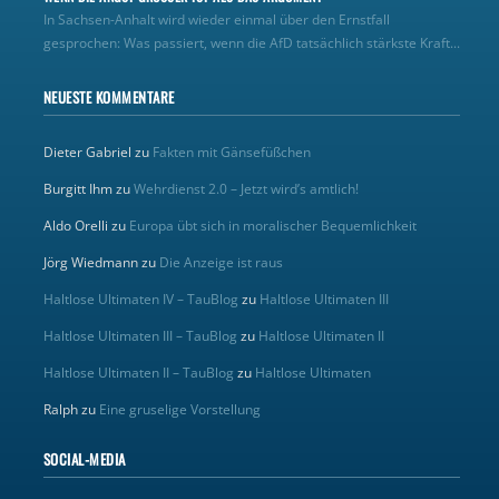
In Sachsen-Anhalt wird wieder einmal über den Ernstfall
gesprochen: Was passiert, wenn die AfD tatsächlich stärkste Kraft...
NEUESTE KOMMENTARE
Dieter Gabriel
zu
Fakten mit Gänsefüßchen
Burgitt Ihm
zu
Wehrdienst 2.0 – Jetzt wird’s amtlich!
Aldo Orelli
zu
Europa übt sich in moralischer Bequemlichkeit
Jörg Wiedmann
zu
Die Anzeige ist raus
Haltlose Ultimaten IV – TauBlog
zu
Haltlose Ultimaten III
Haltlose Ultimaten III – TauBlog
zu
Haltlose Ultimaten II
Haltlose Ultimaten II – TauBlog
zu
Haltlose Ultimaten
Ralph
zu
Eine gruselige Vorstellung
SOCIAL-MEDIA