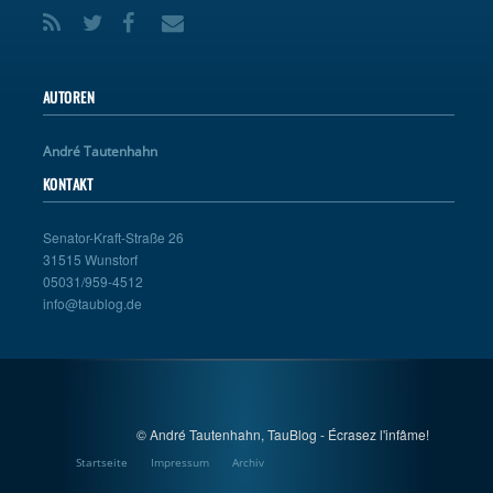
AUTOREN
André Tautenhahn
KONTAKT
Senator-Kraft-Straße 26
31515 Wunstorf
05031/959-4512
info@taublog.de
© André Tautenhahn, TauBlog - Écrasez l'infâme!
Startseite
Impressum
Archiv