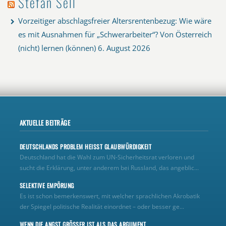
Stefan Sell
Vorzeitiger abschlagsfreier Altersrentenbezug: Wie wäre
es mit Ausnahmen für „Schwerarbeiter“? Von Österreich
(nicht) lernen (können)
6. August 2026
AKTUELLE BEITRÄGE
DEUTSCHLANDS PROBLEM HEISST GLAUBWÜRDIGKEIT
Deutschland hat die Wahl zum UN‑Sicherheitsrat verloren und
sucht die Erklärung, unter anderem bei Russland, das angeblic...
SELEKTIVE EMPÖRUNG
Es ist schon bemerkenswert, mit welcher sprachlichen Akrobatik
der Spiegel politische Realität einordnet – oder besser ge...
WENN DIE ANGST GRÖSSER IST ALS DAS ARGUMENT