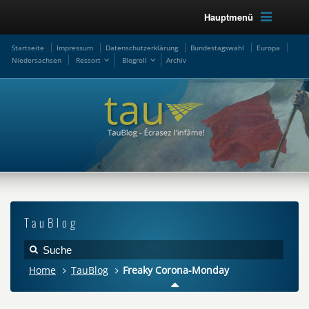
Hauptmenü
Startseite
Impressum
Datenschutzerklärung
Bundestagswahl
Europa
Niedersachsen
Ressort
Blogroll
Archiv
TauBlog
Home
TauBlog
Freaky Corona-Monday