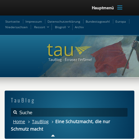
Hauptmenü
Startseite
Impressum
Datenschutzerklärung
Bundestagswahl
Europa
Niedersachsen
Ressort
Blogroll
Archiv
TauBlog
Home
TauBlog
Eine Schutzmacht, die nur
Schmutz macht