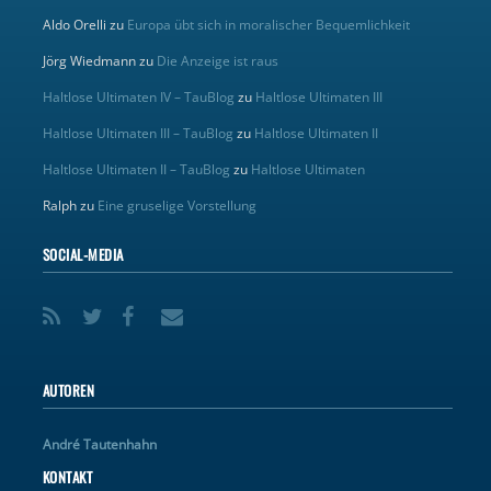
Aldo Orelli
zu
Europa übt sich in moralischer Bequemlichkeit
Jörg Wiedmann
zu
Die Anzeige ist raus
Haltlose Ultimaten IV – TauBlog
zu
Haltlose Ultimaten III
Haltlose Ultimaten III – TauBlog
zu
Haltlose Ultimaten II
Haltlose Ultimaten II – TauBlog
zu
Haltlose Ultimaten
Ralph
zu
Eine gruselige Vorstellung
SOCIAL-MEDIA
AUTOREN
André Tautenhahn
KONTAKT