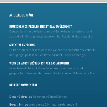
AKTUELLE BEITRÄGE
DEUTSCHLANDS PROBLEM HEISST GLAUBWÜRDIGKEIT
Deutschland hat die Wahl zum UN‑Sicherheitsrat verloren und
sucht die Erklärung, unter anderem bei Russland, das angeblic...
SELEKTIVE EMPÖRUNG
Es ist schon bemerkenswert, mit welcher sprachlichen Akrobatik
der Spiegel politische Realität einordnet – oder besser ge...
WENN DIE ANGST GRÖSSER IST ALS DAS ARGUMENT
In Sachsen-Anhalt wird wieder einmal über den Ernstfall
gesprochen: Was passiert, wenn die AfD tatsächlich stärkste Kraft...
NEUESTE KOMMENTARE
Dieter Gabriel
zu
Fakten mit Gänsefüßchen
Burgitt Ihm
zu
Wehrdienst 2.0 – Jetzt wird’s amtlich!