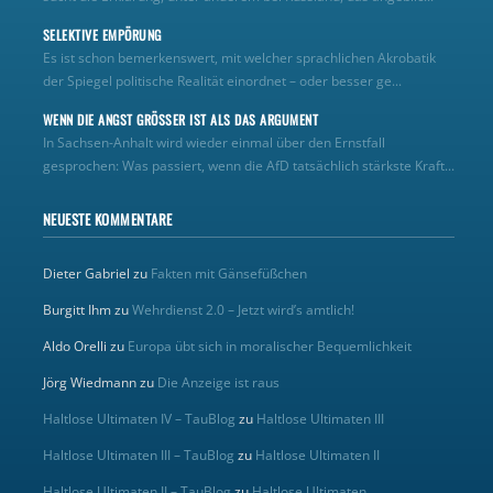
SELEKTIVE EMPÖRUNG
Es ist schon bemerkenswert, mit welcher sprachlichen Akrobatik
der Spiegel politische Realität einordnet – oder besser ge...
WENN DIE ANGST GRÖSSER IST ALS DAS ARGUMENT
In Sachsen-Anhalt wird wieder einmal über den Ernstfall
gesprochen: Was passiert, wenn die AfD tatsächlich stärkste Kraft...
NEUESTE KOMMENTARE
Dieter Gabriel
zu
Fakten mit Gänsefüßchen
Burgitt Ihm
zu
Wehrdienst 2.0 – Jetzt wird’s amtlich!
Aldo Orelli
zu
Europa übt sich in moralischer Bequemlichkeit
Jörg Wiedmann
zu
Die Anzeige ist raus
Haltlose Ultimaten IV – TauBlog
zu
Haltlose Ultimaten III
Haltlose Ultimaten III – TauBlog
zu
Haltlose Ultimaten II
Haltlose Ultimaten II – TauBlog
zu
Haltlose Ultimaten