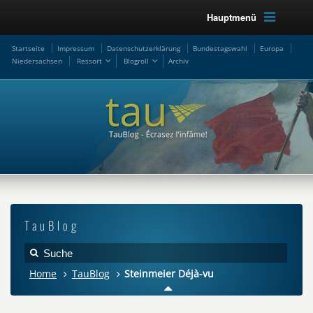
Hauptmenü
Startseite
Impressum
Datenschutzerklärung
Bundestagswahl
Europa
Niedersachsen
Ressort
Blogroll
Archiv
TauBlog
Home
TauBlog
Steinmeier Déjà-vu