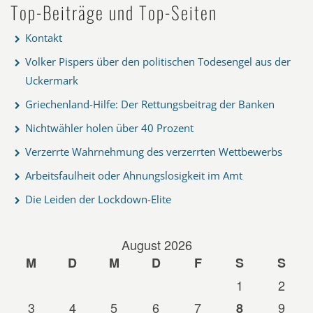
Top-Beiträge und Top-Seiten
Kontakt
Volker Pispers über den politischen Todesengel aus der
Uckermark
Griechenland-Hilfe: Der Rettungsbeitrag der Banken
Nichtwähler holen über 40 Prozent
Verzerrte Wahrnehmung des verzerrten Wettbewerbs
Arbeitsfaulheit oder Ahnungslosigkeit im Amt
Die Leiden der Lockdown-Elite
August 2026
M
D
M
D
F
S
S
1
2
3
4
5
6
7
9
8