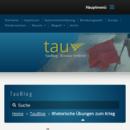
Hauptmenü
Startseite
Impressum
Datenschutzerklärung
Bundestagswahl
Europa
Niedersachsen
Ressort
Blogroll
Archiv
TauBlog
Home
TauBlog
Rhetorische Übungen zum Krieg