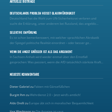
AKTUELLE BEITRÄGE
DEUTSCHLANDS PROBLEM HEISST GLAUBWÜRDIGKEIT
Deutschland hat die Wahl zum UN‑Sicherheitsrat verloren und
sucht die Erklärung, unter anderem bei Russland, das angeblic...
SELEKTIVE EMPÖRUNG
Es ist schon bemerkenswert, mit welcher sprachlichen Akrobatik
der Spiegel politische Realität einordnet – oder besser ge...
WENN DIE ANGST GRÖSSER IST ALS DAS ARGUMENT
In Sachsen-Anhalt wird wieder einmal über den Ernstfall
gesprochen: Was passiert, wenn die AfD tatsächlich stärkste Kraft...
NEUESTE KOMMENTARE
Dieter Gabriel
zu
Fakten mit Gänsefüßchen
Burgitt Ihm
zu
Wehrdienst 2.0 – Jetzt wird’s amtlich!
Aldo Orelli
zu
Europa übt sich in moralischer Bequemlichkeit
Jörg Wiedmann
zu
Die Anzeige ist raus