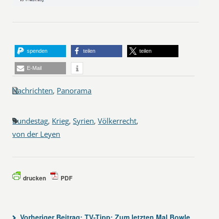
spenden
teilen
teilen
E-Mail
Nachrichten
,
Panorama
Bundestag
,
Krieg
,
Syrien
,
Völkerrecht
,
von der Leyen
drucken
PDF
Vorheriger Beitrag:
TV-Tipp: Zum letzten Mal Bowle