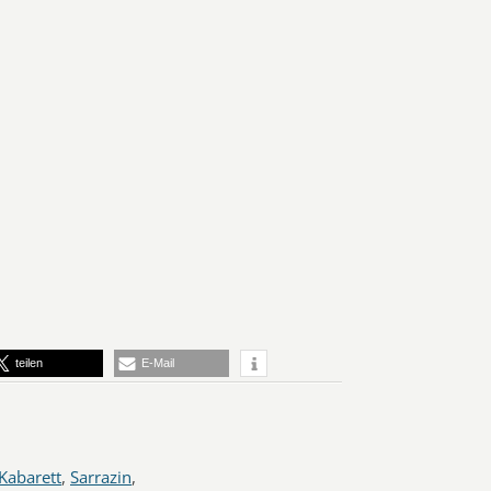
teilen
E-Mail
Kabarett
,
Sarrazin
,