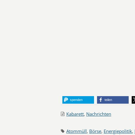
spenden
teilen
Kabarett
,
Nachrichten
Atommüll
,
Börse
,
Energiepolitik
,