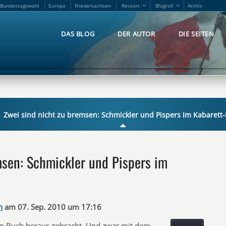
Bundestagswahl
Europa
Niedersachsen
Ressort
Blogroll
Archiv
Bundestagswahl
Europa
Niedersachsen
Ressort
Blogroll
Archiv
DAS BLOG
DER AUTOR
DIE SEITEN
DAS BLOG
DER AUTOR
DIE SEITEN
Zwei sind nicht zu bremsen: Schmickler und Pispers im Kabarett-
msen: Schmickler und Pispers im
n
am 07. Sep. 2010 um 17:16
 ein Buch heraus gebracht. Und zwar mit dem