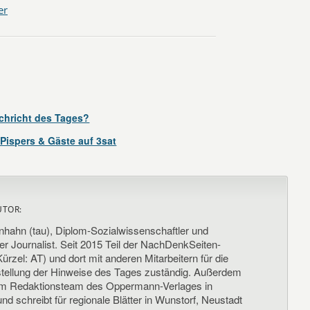
er
chricht des Tages?
 Pispers & Gäste auf 3sat
UTOR:
nhahn (tau), Diplom-Sozialwissenschaftler und
her Journalist. Seit 2015 Teil der NachDenkSeiten-
ürzel: AT) und dort mit anderen Mitarbeitern für die
llung der Hinweise des Tages zuständig. Außerdem
um Redaktionsteam des Oppermann-Verlages in
d schreibt für regionale Blätter in Wunstorf, Neustadt