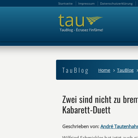
Startseite
Impressum
Datenschutzerklärung
Startseite
Impressum
Datenschutzerklärung
TauBlog
Home
TauBlog
Zwei sind nicht zu bre
Kabarett-Duett
Geschrieben von:
André Tautenhah
Wilfried Schmickler hat jetzt auch