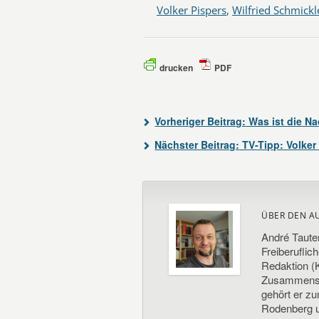
Volker Pispers
,
Wilfried Schmickl
drucken
PDF
Vorheriger Beitrag:
Was ist die Na
Nächster Beitrag:
TV-Tipp: Volker
ÜBER DEN A
André Taute
Freiberuflic
Redaktion (K
Zusammenste
gehört er z
Rodenberg un