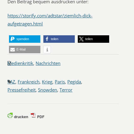
Den Beitrag bequem ausdrucken unter:
https://storify.com/adtstar/ziemlich-dick-
aufgetragen.html
spenden
teilen
teilen
E-Mail
Medienkritik
,
Nachrichten
FAZ
,
Frankreich
,
Krieg
,
Paris
,
Pegida
,
Pressefreiheit
,
Snowden
,
Terror
drucken
PDF