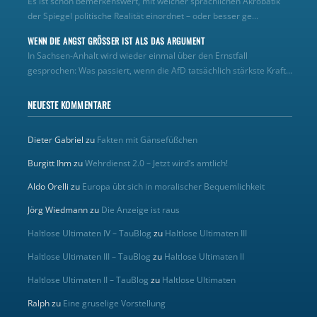
Es ist schon bemerkenswert, mit welcher sprachlichen Akrobatik
der Spiegel politische Realität einordnet – oder besser ge...
WENN DIE ANGST GRÖSSER IST ALS DAS ARGUMENT
In Sachsen-Anhalt wird wieder einmal über den Ernstfall
gesprochen: Was passiert, wenn die AfD tatsächlich stärkste Kraft...
NEUESTE KOMMENTARE
Dieter Gabriel
zu
Fakten mit Gänsefüßchen
Burgitt Ihm
zu
Wehrdienst 2.0 – Jetzt wird’s amtlich!
Aldo Orelli
zu
Europa übt sich in moralischer Bequemlichkeit
Jörg Wiedmann
zu
Die Anzeige ist raus
Haltlose Ultimaten IV – TauBlog
zu
Haltlose Ultimaten III
Haltlose Ultimaten III – TauBlog
zu
Haltlose Ultimaten II
Haltlose Ultimaten II – TauBlog
zu
Haltlose Ultimaten
Ralph
zu
Eine gruselige Vorstellung