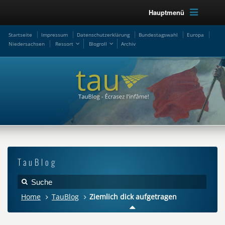
Hauptmenü
Startseite
Impressum
Datenschutzerklärung
Bundestagswahl
Europa
Niedersachsen
Ressort
Blogroll
Archiv
TauBlog
Home
TauBlog
Ziemlich dick aufgetragen