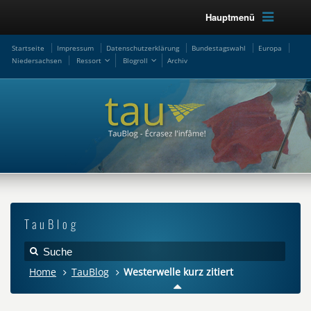
Hauptmenü
Startseite
Impressum
Datenschutzerklärung
Bundestagswahl
Europa
Niedersachsen
Ressort
Blogroll
Archiv
TauBlog
Home
TauBlog
Westerwelle kurz zitiert