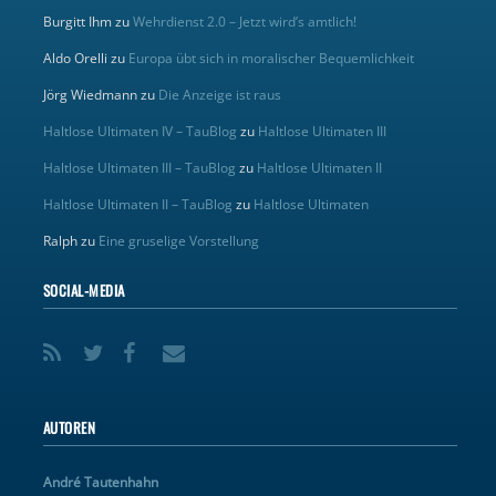
Burgitt Ihm
zu
Wehrdienst 2.0 – Jetzt wird’s amtlich!
Aldo Orelli
zu
Europa übt sich in moralischer Bequemlichkeit
Jörg Wiedmann
zu
Die Anzeige ist raus
Haltlose Ultimaten IV – TauBlog
zu
Haltlose Ultimaten III
Haltlose Ultimaten III – TauBlog
zu
Haltlose Ultimaten II
Haltlose Ultimaten II – TauBlog
zu
Haltlose Ultimaten
Ralph
zu
Eine gruselige Vorstellung
SOCIAL-MEDIA
AUTOREN
André Tautenhahn