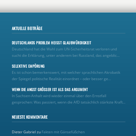
AKTUELLE BEITRÄGE
DEUTSCHLANDS PROBLEM HEISST GLAUBWÜRDIGKEIT
Deutschland hat die Wahl zum UN‑Sicherheitsrat verloren und
sucht die Erklärung, unter anderem bei Russland, das angeblic...
SELEKTIVE EMPÖRUNG
Es ist schon bemerkenswert, mit welcher sprachlichen Akrobatik
der Spiegel politische Realität einordnet – oder besser ge...
WENN DIE ANGST GRÖSSER IST ALS DAS ARGUMENT
In Sachsen-Anhalt wird wieder einmal über den Ernstfall
gesprochen: Was passiert, wenn die AfD tatsächlich stärkste Kraft...
NEUESTE KOMMENTARE
Dieter Gabriel
zu
Fakten mit Gänsefüßchen