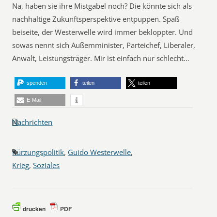
Na, haben sie ihre Mistgabel noch? Die könnte sich als
nachhaltige Zukunftsperspektive entpuppen. Spaß
beiseite, der Westerwelle wird immer bekloppter. Und
sowas nennt sich Außemminister, Parteichef, Liberaler,
Anwalt, Leistungsträger. Mir ist einfach nur schlecht…
spenden
teilen
teilen
E-Mail
Nachrichten
Kürzungspolitik
,
Guido Westerwelle
,
Krieg
,
Soziales
drucken
PDF