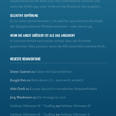
Deutschland hat die Wahl zum UN‑Sicherheitsrat verloren und
sucht die Erklärung, unter anderem bei Russland, das angeblic...
SELEKTIVE EMPÖRUNG
Es ist schon bemerkenswert, mit welcher sprachlichen Akrobatik
der Spiegel politische Realität einordnet – oder besser ge...
WENN DIE ANGST GRÖSSER IST ALS DAS ARGUMENT
In Sachsen-Anhalt wird wieder einmal über den Ernstfall
gesprochen: Was passiert, wenn die AfD tatsächlich stärkste Kraft...
NEUESTE KOMMENTARE
Dieter Gabriel
zu
Fakten mit Gänsefüßchen
Burgitt Ihm
zu
Wehrdienst 2.0 – Jetzt wird’s amtlich!
Aldo Orelli
zu
Europa übt sich in moralischer Bequemlichkeit
Jörg Wiedmann
zu
Die Anzeige ist raus
Haltlose Ultimaten IV – TauBlog
zu
Haltlose Ultimaten III
Haltlose Ultimaten III – TauBlog
zu
Haltlose Ultimaten II