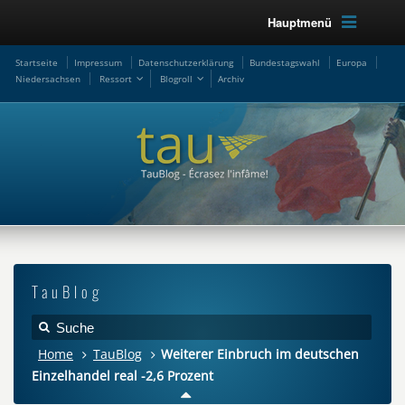
Hauptmenü
Startseite
Impressum
Datenschutzerklärung
Bundestagswahl
Europa
Niedersachsen
Ressort
Blogroll
Archiv
TauBlog
Home
TauBlog
Weiterer Einbruch im deutschen
Einzelhandel real -2,6 Prozent