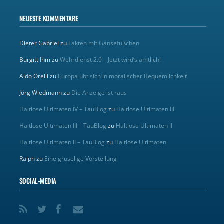
NEUESTE KOMMENTARE
Dieter Gabriel
zu
Fakten mit Gänsefüßchen
Burgitt Ihm
zu
Wehrdienst 2.0 – Jetzt wird’s amtlich!
Aldo Orelli
zu
Europa übt sich in moralischer Bequemlichkeit
Jörg Wiedmann
zu
Die Anzeige ist raus
Haltlose Ultimaten IV – TauBlog
zu
Haltlose Ultimaten III
Haltlose Ultimaten III – TauBlog
zu
Haltlose Ultimaten II
Haltlose Ultimaten II – TauBlog
zu
Haltlose Ultimaten
Ralph
zu
Eine gruselige Vorstellung
SOCIAL-MEDIA