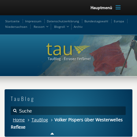
Hauptmenü
Startseite
Impressum
Datenschutzerklärung
Bundestagswahl
Europa
Niedersachsen
Ressort
Blogroll
Archiv
TauBlog
Home
TauBlog
Volker Pispers über Westerwelles
Reflexe