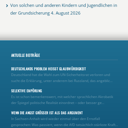
Von solchen und anderen Kindern und Jugendlichen in
der Grundsicherung
4. August 2026
AKTUELLE BEITRÄGE
DEUTSCHLANDS PROBLEM HEISST GLAUBWÜRDIGKEIT
Deutschland hat die Wahl zum UN‑Sicherheitsrat verloren und
sucht die Erklärung, unter anderem bei Russland, das angeblic...
SELEKTIVE EMPÖRUNG
Es ist schon bemerkenswert, mit welcher sprachlichen Akrobatik
der Spiegel politische Realität einordnet – oder besser ge...
WENN DIE ANGST GRÖSSER IST ALS DAS ARGUMENT
In Sachsen-Anhalt wird wieder einmal über den Ernstfall
gesprochen: Was passiert, wenn die AfD tatsächlich stärkste Kraft...