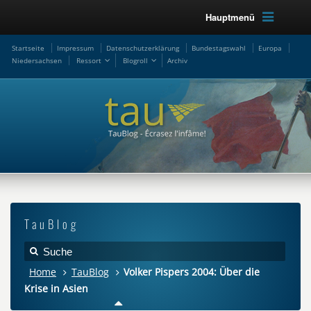
Hauptmenü
Startseite
Impressum
Datenschutzerklärung
Bundestagswahl
Europa
Niedersachsen
Ressort
Blogroll
Archiv
TauBlog
Home
TauBlog
Volker Pispers 2004: Über die
Krise in Asien