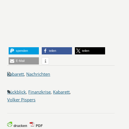
spenden
teilen
teilen
E-Mail
Kabarett
,
Nachrichten
Rückblick
,
Finanzkrise
,
Kabarett
,
Volker Pispers
drucken
PDF