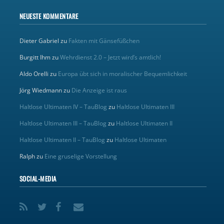
NEUESTE KOMMENTARE
Dieter Gabriel
zu
Fakten mit Gänsefüßchen
Burgitt Ihm
zu
Wehrdienst 2.0 – Jetzt wird’s amtlich!
Aldo Orelli
zu
Europa übt sich in moralischer Bequemlichkeit
Jörg Wiedmann
zu
Die Anzeige ist raus
Haltlose Ultimaten IV – TauBlog
zu
Haltlose Ultimaten III
Haltlose Ultimaten III – TauBlog
zu
Haltlose Ultimaten II
Haltlose Ultimaten II – TauBlog
zu
Haltlose Ultimaten
Ralph
zu
Eine gruselige Vorstellung
SOCIAL-MEDIA