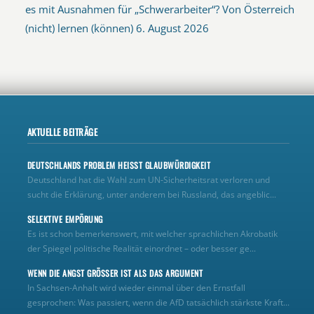
es mit Ausnahmen für „Schwerarbeiter“? Von Österreich
(nicht) lernen (können)
6. August 2026
AKTUELLE BEITRÄGE
DEUTSCHLANDS PROBLEM HEISST GLAUBWÜRDIGKEIT
Deutschland hat die Wahl zum UN‑Sicherheitsrat verloren und
sucht die Erklärung, unter anderem bei Russland, das angeblic...
SELEKTIVE EMPÖRUNG
Es ist schon bemerkenswert, mit welcher sprachlichen Akrobatik
der Spiegel politische Realität einordnet – oder besser ge...
WENN DIE ANGST GRÖSSER IST ALS DAS ARGUMENT
In Sachsen-Anhalt wird wieder einmal über den Ernstfall
gesprochen: Was passiert, wenn die AfD tatsächlich stärkste Kraft...