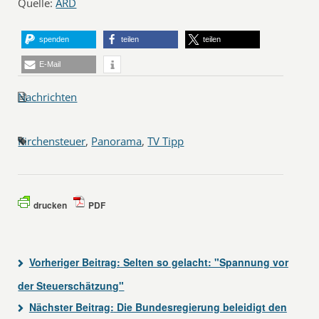
Quelle:
ARD
spenden
teilen
teilen
E-Mail
Nachrichten
Kirchensteuer
,
Panorama
,
TV Tipp
drucken
PDF
Vorheriger Beitrag:
Selten so gelacht: "Spannung vor
der Steuerschätzung"
Nächster Beitrag:
Die Bundesregierung beleidigt den