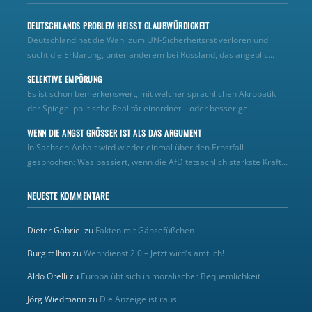
DEUTSCHLANDS PROBLEM HEISST GLAUBWÜRDIGKEIT
Deutschland hat die Wahl zum UN‑Sicherheitsrat verloren und
sucht die Erklärung, unter anderem bei Russland, das angeblic...
SELEKTIVE EMPÖRUNG
Es ist schon bemerkenswert, mit welcher sprachlichen Akrobatik
der Spiegel politische Realität einordnet – oder besser ge...
WENN DIE ANGST GRÖSSER IST ALS DAS ARGUMENT
In Sachsen-Anhalt wird wieder einmal über den Ernstfall
gesprochen: Was passiert, wenn die AfD tatsächlich stärkste Kraft...
NEUESTE KOMMENTARE
Dieter Gabriel
zu
Fakten mit Gänsefüßchen
Burgitt Ihm
zu
Wehrdienst 2.0 – Jetzt wird’s amtlich!
Aldo Orelli
zu
Europa übt sich in moralischer Bequemlichkeit
Jörg Wiedmann
zu
Die Anzeige ist raus