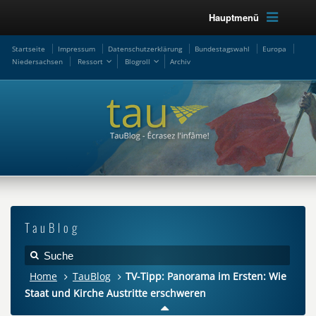
Hauptmenü
Startseite
Impressum
Datenschutzerklärung
Bundestagswahl
Europa
Niedersachsen
Ressort
Blogroll
Archiv
TauBlog
Home
TauBlog
TV-Tipp: Panorama im Ersten: Wie
Staat und Kirche Austritte erschweren