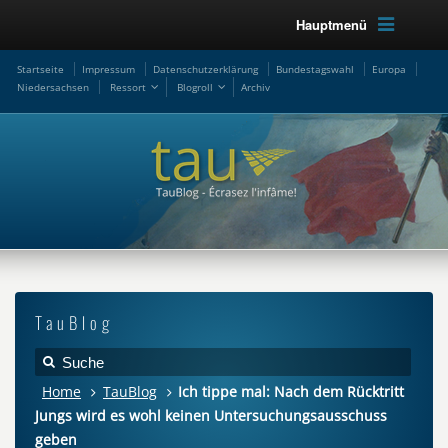
Hauptmenü
Startseite
Impressum
Datenschutzerklärung
Bundestagswahl
Europa
Niedersachsen
Ressort
Blogroll
Archiv
TauBlog
Home
TauBlog
Ich tippe mal: Nach dem Rücktritt
Jungs wird es wohl keinen Untersuchungsausschuss
geben