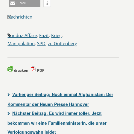
E-Mail
Nachrichten
Kunduz-Affäre
,
Fazit
,
Krieg
,
Manipulation
,
SPD
,
zu Guttenberg
drucken
PDF
Vorheriger Beitrag:
Noch einmal Afghanistan: Der
Kommentar der Neuen Presse Hannover
Nächster Beitrag:
Es wird immer toller: Jetzt
bekommen wir eine Familienministerin, die unter
Verfolgungswahn leidet