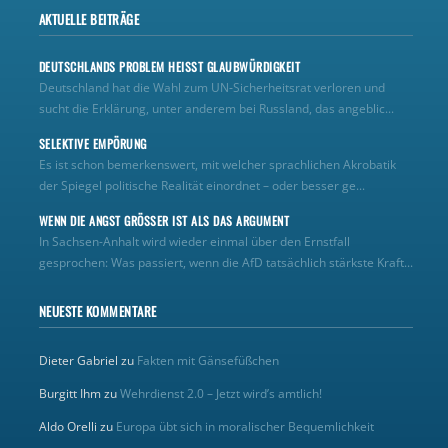
AKTUELLE BEITRÄGE
DEUTSCHLANDS PROBLEM HEISST GLAUBWÜRDIGKEIT
Deutschland hat die Wahl zum UN‑Sicherheitsrat verloren und
sucht die Erklärung, unter anderem bei Russland, das angeblic...
SELEKTIVE EMPÖRUNG
Es ist schon bemerkenswert, mit welcher sprachlichen Akrobatik
der Spiegel politische Realität einordnet – oder besser ge...
WENN DIE ANGST GRÖSSER IST ALS DAS ARGUMENT
In Sachsen-Anhalt wird wieder einmal über den Ernstfall
gesprochen: Was passiert, wenn die AfD tatsächlich stärkste Kraft...
NEUESTE KOMMENTARE
Dieter Gabriel
zu
Fakten mit Gänsefüßchen
Burgitt Ihm
zu
Wehrdienst 2.0 – Jetzt wird’s amtlich!
Aldo Orelli
zu
Europa übt sich in moralischer Bequemlichkeit