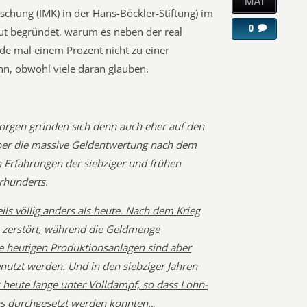
MAI
hung (IMK) in der Hans-Böckler-Stiftung) im
0
gut begründet, warum es neben der real
de mal einem Prozent nicht zu einer
n, obwohl viele daran glauben.
sorgen gründen sich denn auch eher auf den
ber die massive Geldentwertung nach dem
 Erfahrungen der siebziger und frühen
hrhunderts.
ls völlig anders als heute. Nach dem Krieg
 zerstört, während die Geldmenge
e heutigen Produktionsanlagen sind aber
utzt werden. Und in den siebziger Jahren
s heute lange unter Volldampf, so dass Lohn-
s durchgesetzt werden konnten.
„