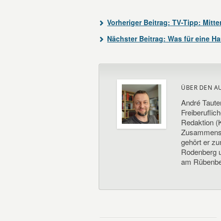
Vorheriger Beitrag:
TV-Tipp: Mitte
Nächster Beitrag:
Was für eine H
ÜBER DEN A
André Taute
Freiberuflic
Redaktion (K
Zusammenste
gehört er z
Rodenberg un
am Rübenbe