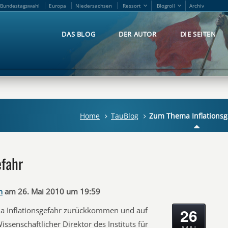
Bundestagswahl
Europa
Niedersachsen
Ressort
Blogroll
Archiv
Bundestagswahl
Europa
Niedersachsen
Ressort
Blogroll
Archiv
DAS BLOG
DER AUTOR
DIE SEITEN
DAS BLOG
DER AUTOR
DIE SEITEN
Home
TauBlog
Zum Thema Inflationsg
efahr
n
am 26. Mai 2010 um 19:59
26
a Inflationsgefahr zurückkommen und auf
ssenschaftlicher Direktor des Instituts für