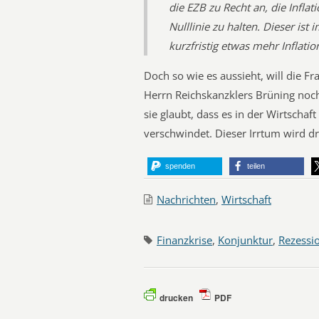
die EZB zu Recht an, die Inflat
Nulllinie zu halten. Dieser is
kurzfristig etwas mehr Inflat
Doch so wie es aussieht, will die F
Herrn Reichskanzklers Brüning noch
sie glaubt, dass es in der Wirtschaf
verschwindet. Dieser Irrtum wird d
spenden
teilen
Nachrichten
,
Wirtschaft
Finanzkrise
,
Konjunktur
,
Rezessi
drucken
PDF