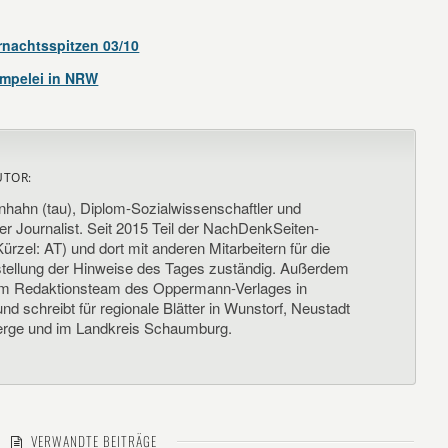
rnachtsspitzen 03/10
ampelei in NRW
UTOR:
nhahn (tau), Diplom-Sozialwissenschaftler und
her Journalist. Seit 2015 Teil der NachDenkSeiten-
ürzel: AT) und dort mit anderen Mitarbeitern für die
llung der Hinweise des Tages zuständig. Außerdem
um Redaktionsteam des Oppermann-Verlages in
d schreibt für regionale Blätter in Wunstorf, Neustadt
rge und im Landkreis Schaumburg.
VERWANDTE BEITRÄGE