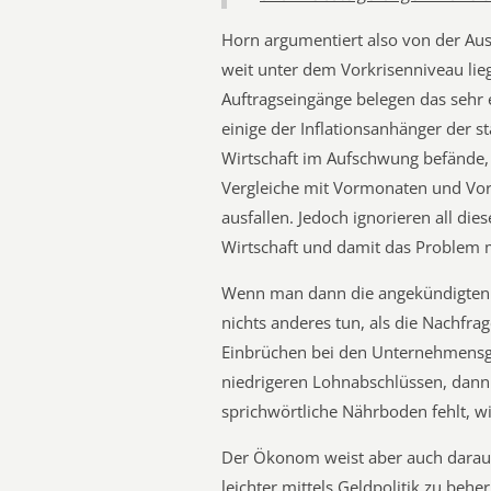
Horn argumentiert also von der Aus
weit unter dem Vorkrisenniveau lieg
Auftragseingänge belegen das sehr e
einige der Inflationsanhänger der s
Wirtschaft im Aufschwung befände, 
Vergleiche mit Vormonaten und Vor
ausfallen. Jedoch ignorieren all die
Wirtschaft und damit das Problem 
Wenn man dann die angekündigten
nichts anderes tun, als die Nachfra
Einbrüchen bei den Unternehmensg
niedrigeren Lohnabschlüssen, dann i
sprichwörtliche Nährboden fehlt, wi
Der Ökonom weist aber auch darauf h
leichter mittels Geldpolitik zu beher