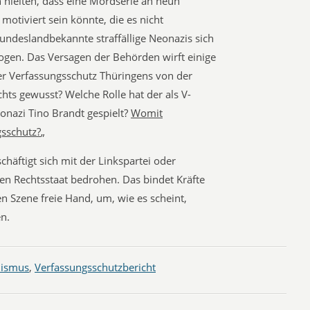
ch hielten, dass eine Mordserie an neun
motiviert sein könnte, die es nicht
undeslandbekannte straffällige Neonazis sich
ogen. Das Versagen der Behörden wirft einige
der Verfassungsschutz Thüringens von der
hts gewusst? Welche Rolle hat der als V-
nazi Tino Brandt gespielt?
Womit
gsschutz?
„
häftigt sich mit der Linkspartei oder
en Rechtsstaat bedrohen. Das bindet Kräfte
en Szene freie Hand, um, wie es scheint,
en.
mismus
,
Verfassungsschutzbericht