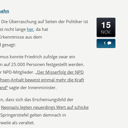
hahn
15
ie Überraschung auf Seiten der Politiker ist
st nicht lange
her
, da hat
NOV.
 Erkenntnisse aus dem
1
d gesagt:
mus konnte Friedrich zufolge zwar ein
en auf 25.000 Personen festgestellt werden.
er NPD-Mitglieder.
„Der Misserfolg der NPD
hsen-Anhalt beweist einmal mehr die Kraft
and“
sagte der Innenminister.
n, dass sich das Erscheinungsbild der
:
Neonazis legten neuerdings Wert auf schicke
Springerstiefel gelten demnach in
eile als veraltet.