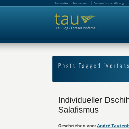
Startseite
Impressum
Datenschutzerklärung
Startseite
Impressum
Datenschutzerklärung
Posts Tagged 'Verfas
Individueller Dschi
Salafismus
Geschrieben von:
André Tauten