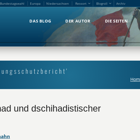
Bundestagswahl
Europa
Niedersachsen
Ressort
Blogroll
Archiv
Bundestagswahl
Europa
Niedersachsen
Ressort
Blogroll
Archiv
DAS BLOG
DER AUTOR
DIE SEITEN
DAS BLOG
DER AUTOR
DIE SEITEN
sungsschutzbericht'
Hom
had und dschihadistischer
hahn