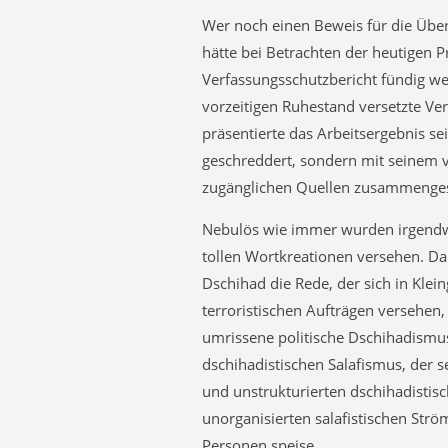
Wer noch einen Beweis für die Über
hätte bei Betrachten der heutigen
Verfassungsschutzbericht fündig w
vorzeitigen Ruhestand versetzte V
präsentierte das Arbeitsergebnis se
geschreddert, sondern mit seinem v
zugänglichen Quellen zusammenge
Nebulös wie immer wurden irgendw
tollen Wortkreationen versehen. Da 
Dschihad die Rede, der sich in Kle
terroristischen Aufträgen versehen,
umrissene politische Dschihadismus
dschihadistischen Salafismus, der 
und unstrukturierten dschihadistis
unorganisierten salafistischen Str
Personen speise.