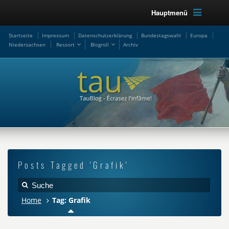
Hauptmenü
Startseite
Impressum
Datenschutzerklärung
Bundestagswahl
Europa
Niedersachsen
Ressort
Blogroll
Archiv
Posts Tagged 'Grafik'
Home
Tag: Grafik