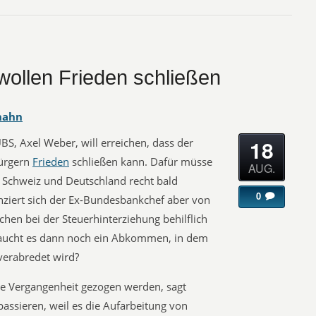
ollen Frieden schließen
hahn
18
S, Axel Weber, will erreichen, dass der
bürgern
Frieden
schließen kann. Dafür müsse
AUG.
Schweiz und Deutschland recht bald
0
tanziert sich der Ex-Bundesbankchef aber von
en bei der Steuerhinterziehung behilflich
braucht es dann noch ein Abkommen, in dem
verabredet wird?
die Vergangenheit gezogen werden, sagt
assieren, weil es die Aufarbeitung von