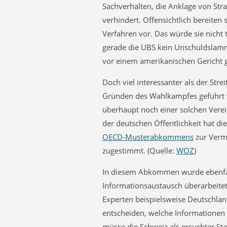
Sachverhalten, die Anklage von Str
verhindert. Offensichtlich bereiten
Verfahren vor. Das würde sie nicht 
gerade die UBS kein Unschuldslamm i
vor einem amerikanischen Gericht 
Doch viel interessanter als der Str
Gründen des Wahlkampfes geführt wi
überhaupt noch einer solchen Vere
der deutschen Öffentlichkeit hat di
OECD-Musterabkommens
zur Verm
zugestimmt. (Quelle:
WOZ
)
In diesem Abkommen wurde ebenfall
Informationsaustausch überarbei
Experten beispielsweise Deutschland
entscheiden, welche Informationen r
müsse die Schweiz als ersuchter St