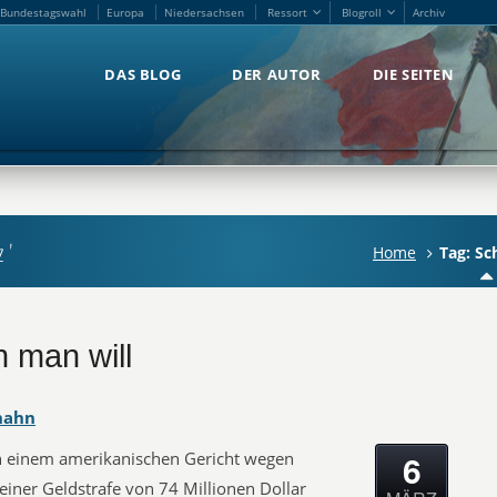
Bundestagswahl
Europa
Niedersachsen
Ressort
Blogroll
Archiv
Bundestagswahl
Europa
Niedersachsen
Ressort
Blogroll
Archiv
DAS BLOG
DER AUTOR
DIE SEITEN
DAS BLOG
DER AUTOR
DIE SEITEN
z'
Home
Tag: Sc
 man will
hahn
6
n einem amerikanischen Gericht wegen
 einer Geldstrafe von 74 Millionen Dollar