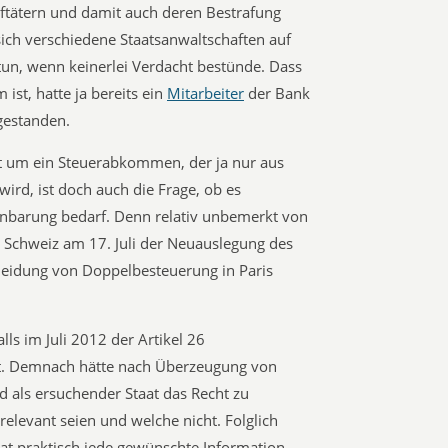
aftätern und damit auch deren Bestrafung
 sich verschiedene Staatsanwaltschaften auf
tun, wenn keinerlei Verdacht bestünde. Dass
st, hatte ja bereits ein
Mitarbeiter
der Bank
gestanden.
eit um ein Steuerabkommen, der ja nur aus
rd, ist doch auch die Frage, ob es
inbarung bedarf. Denn relativ unbemerkt von
e Schweiz am 17. Juli der Neuauslegung des
eidung von Doppelbesteuerung in Paris
s im Juli 2012 der Artikel 26
tet. Demnach hätte nach Überzeugung von
 als ersuchender Staat das Recht zu
elevant seien und welche nicht. Folglich
aat praktisch jede gewünschte Information