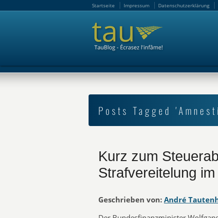
Startseite
Impressum
Datenschutzerklärung
Startseite
Impressum
Datenschutzerklärung
Posts Tagged 'Amnest
Kurz zum Steuera
Strafvereitelung im
Geschrieben von:
André Tauten
Der Bundesfinanzminister Wolfgan