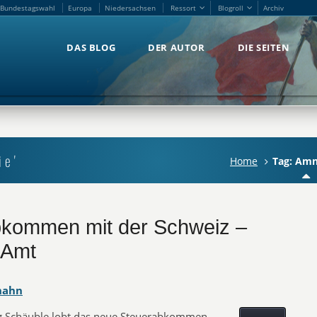
Bundestagswahl
Europa
Niedersachsen
Ressort
Blogroll
Archiv
Bundestagswahl
Europa
Niedersachsen
Ressort
Blogroll
Archiv
DAS BLOG
DER AUTOR
DIE SEITEN
DAS BLOG
DER AUTOR
DIE SEITEN
ie'
Home
Tag: Amn
bkommen mit der Schweiz –
 Amt
hahn
g Schäuble lobt das neue Steuerabkommen