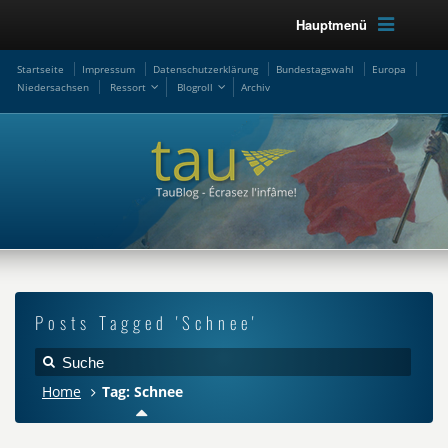
Hauptmenü
Startseite
Impressum
Datenschutzerklärung
Bundestagswahl
Europa
Niedersachsen
Ressort
Blogroll
Archiv
Posts Tagged 'Schnee'
Home
Tag: Schnee