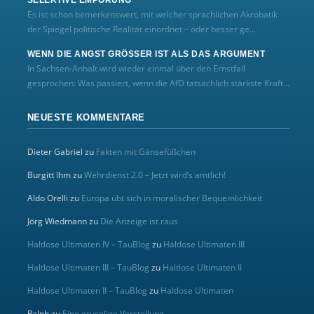
Es ist schon bemerkenswert, mit welcher sprachlichen Akrobatik
der Spiegel politische Realität einordnet – oder besser ge...
WENN DIE ANGST GRÖSSER IST ALS DAS ARGUMENT
In Sachsen-Anhalt wird wieder einmal über den Ernstfall
gesprochen: Was passiert, wenn die AfD tatsächlich stärkste Kraft...
NEUESTE KOMMENTARE
Dieter Gabriel
zu
Fakten mit Gänsefüßchen
Burgitt Ihm
zu
Wehrdienst 2.0 – Jetzt wird’s amtlich!
Aldo Orelli
zu
Europa übt sich in moralischer Bequemlichkeit
Jörg Wiedmann
zu
Die Anzeige ist raus
Haltlose Ultimaten IV – TauBlog
zu
Haltlose Ultimaten III
Haltlose Ultimaten III – TauBlog
zu
Haltlose Ultimaten II
Haltlose Ultimaten II – TauBlog
zu
Haltlose Ultimaten
Ralph
zu
Eine gruselige Vorstellung