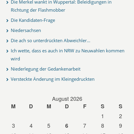
Die Merkel wankt in Wuppertal: Beleidigungen in
Richtung der Flashmobber
Die Kandidaten-Frage
Niedersachsen
Die ach so unterdrückten Abweichler...
Ich wette, dass es auch in NRW zu Neuwahlen kommen
wird
Niederlegung der Gedankenarbeit
Versteckte Änderung im Kleingedruckten
August 2026
M
D
M
D
F
S
S
1
2
3
4
5
7
8
9
6