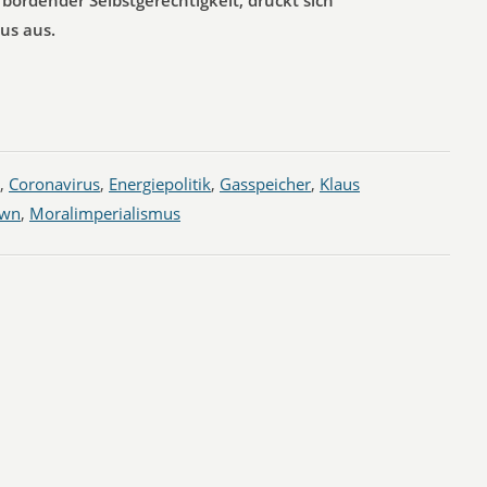
bordender Selbstgerechtigkeit, drückt sich
us aus.
,
Coronavirus
,
Energiepolitik
,
Gasspeicher
,
Klaus
own
,
Moralimperialismus