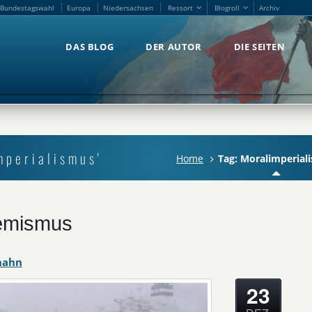
Bundestagswahl
Europa
Niedersachsen
Ressort
Blogroll
Archiv
Bundestagswahl
Europa
Niedersachsen
Ressort
Blogroll
Archiv
DAS BLOG
DER AUTOR
DIE SEITEN
DAS BLOG
DER AUTOR
DIE SEITEN
mperialismus'
Home
Tag: Moralimperial
remismus
hahn
23