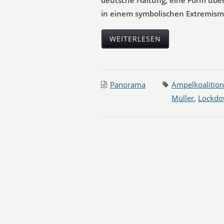
deutsche Haltung, eine Form über
in einem symbolischen Extremism
WEITERLESEN
Panorama
Ampelkoalition
Müller
,
Lockd