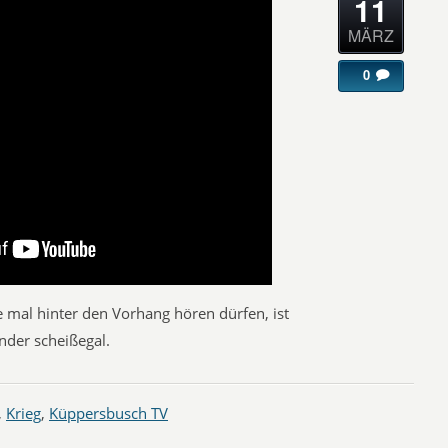
11
MÄRZ
0
e mal hinter den Vorhang hören dürfen, ist
nder scheißegal.
,
Krieg
,
Küppersbusch TV