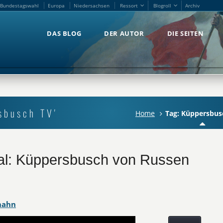
Bundestagswahl
Europa
Niedersachsen
Ressort
Blogroll
Archiv
Bundestagswahl
Europa
Niedersachsen
Ressort
Blogroll
Archiv
DAS BLOG
DER AUTOR
DIE SEITEN
DAS BLOG
DER AUTOR
DIE SEITEN
sbusch TV'
Home
Tag: Küppersbus
al: Küppersbusch von Russen
hahn