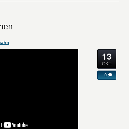
nnen
hahn
13
OKT.
0