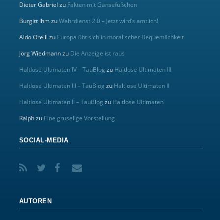
Dieter Gabriel
zu
Fakten mit Gänsefüßchen
Burgitt Ihm
zu
Wehrdienst 2.0 – Jetzt wird’s amtlich!
Aldo Orelli
zu
Europa übt sich in moralischer Bequemlichkeit
Jörg Wiedmann
zu
Die Anzeige ist raus
Haltlose Ultimaten IV – TauBlog
zu
Haltlose Ultimaten III
Haltlose Ultimaten III – TauBlog
zu
Haltlose Ultimaten II
Haltlose Ultimaten II – TauBlog
zu
Haltlose Ultimaten
Ralph
zu
Eine gruselige Vorstellung
SOCIAL-MEDIA
AUTOREN