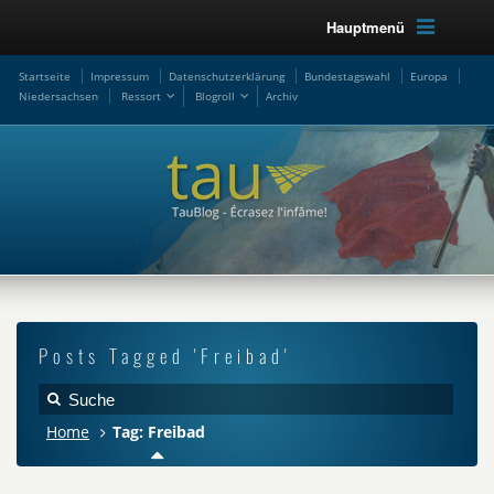
Hauptmenü
Startseite
Impressum
Datenschutzerklärung
Bundestagswahl
Europa
Niedersachsen
Ressort
Blogroll
Archiv
Posts Tagged 'Freibad'
Home
Tag: Freibad