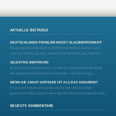
AKTUELLE BEITRÄGE
DEUTSCHLANDS PROBLEM HEISST GLAUBWÜRDIGKEIT
Deutschland hat die Wahl zum UN‑Sicherheitsrat verloren und
sucht die Erklärung, unter anderem bei Russland, das angeblic...
SELEKTIVE EMPÖRUNG
Es ist schon bemerkenswert, mit welcher sprachlichen Akrobatik
der Spiegel politische Realität einordnet – oder besser ge...
WENN DIE ANGST GRÖSSER IST ALS DAS ARGUMENT
In Sachsen-Anhalt wird wieder einmal über den Ernstfall
gesprochen: Was passiert, wenn die AfD tatsächlich stärkste Kraft...
NEUESTE KOMMENTARE