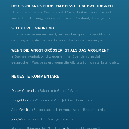
DEUTSCHLANDS PROBLEM HEISST GLAUBWÜRDIGKEIT
Deutschland hat die Wahl zum UN‑Sicherheitsrat verloren und
sucht die Erklärung, unter anderem bei Russland, das angeblic...
SELEKTIVE EMPÖRUNG
Es ist schon bemerkenswert, mit welcher sprachlichen Akrobatik
der Spiegel politische Realität einordnet – oder besser ge...
WENN DIE ANGST GRÖSSER IST ALS DAS ARGUMENT
In Sachsen-Anhalt wird wieder einmal über den Ernstfall
gesprochen: Was passiert, wenn die AfD tatsächlich stärkste Kraft...
NEUESTE KOMMENTARE
Dieter Gabriel
zu
Fakten mit Gänsefüßchen
Burgitt Ihm
zu
Wehrdienst 2.0 – Jetzt wird’s amtlich!
Aldo Orelli
zu
Europa übt sich in moralischer Bequemlichkeit
Jörg Wiedmann
zu
Die Anzeige ist raus
Haltlose Ultimaten IV – TauBlog
zu
Haltlose Ultimaten III