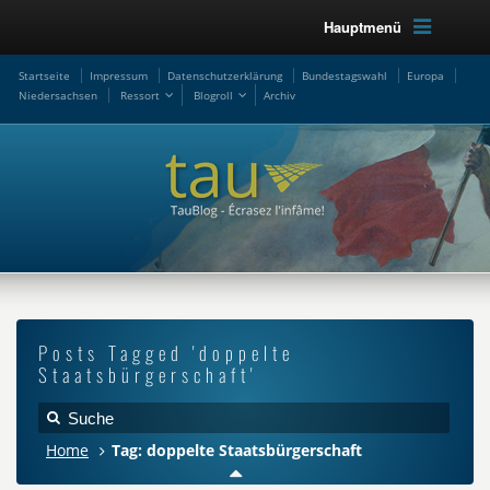
Hauptmenü
Startseite
Impressum
Datenschutzerklärung
Bundestagswahl
Europa
Niedersachsen
Ressort
Blogroll
Archiv
Posts Tagged 'doppelte
Staatsbürgerschaft'
Home
Tag: doppelte Staatsbürgerschaft