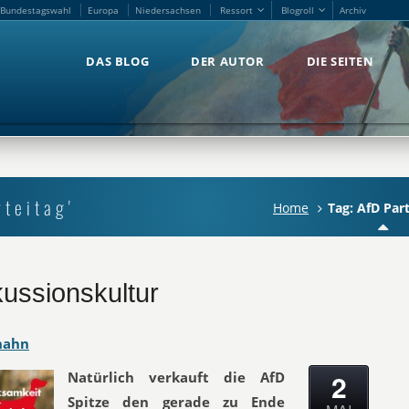
Bundestagswahl
Europa
Niedersachsen
Ressort
Blogroll
Archiv
Bundestagswahl
Europa
Niedersachsen
Ressort
Blogroll
Archiv
DAS BLOG
DER AUTOR
DIE SEITEN
DAS BLOG
DER AUTOR
DIE SEITEN
teitag'
Home
Tag: AfD Par
ussionskultur
hahn
2
Natürlich verkauft die AfD
Spitze den gerade zu Ende