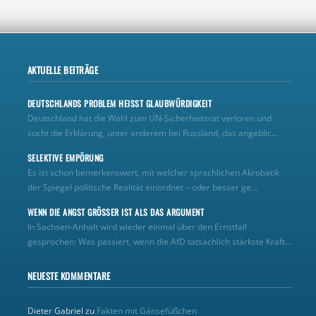
AKTUELLE BEITRÄGE
DEUTSCHLANDS PROBLEM HEISST GLAUBWÜRDIGKEIT
Deutschland hat die Wahl zum UN‑Sicherheitsrat verloren und
sucht die Erklärung, unter anderem bei Russland, das angeblic...
SELEKTIVE EMPÖRUNG
Es ist schon bemerkenswert, mit welcher sprachlichen Akrobatik
der Spiegel politische Realität einordnet – oder besser ge...
WENN DIE ANGST GRÖSSER IST ALS DAS ARGUMENT
In Sachsen-Anhalt wird wieder einmal über den Ernstfall
gesprochen: Was passiert, wenn die AfD tatsächlich stärkste Kraft...
NEUESTE KOMMENTARE
Dieter Gabriel
zu
Fakten mit Gänsefüßchen