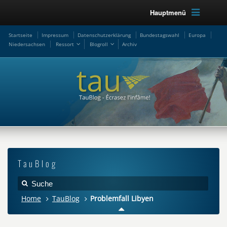
Hauptmenü
Startseite
Impressum
Datenschutzerklärung
Bundestagswahl
Europa
Niedersachsen
Ressort
Blogroll
Archiv
TauBlog
Home
TauBlog
Problemfall Libyen