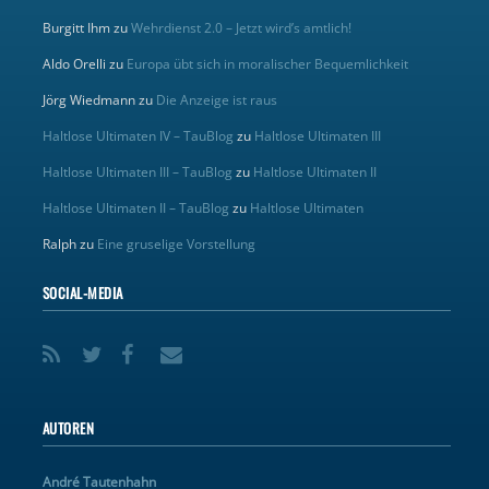
Burgitt Ihm
zu
Wehrdienst 2.0 – Jetzt wird’s amtlich!
Aldo Orelli
zu
Europa übt sich in moralischer Bequemlichkeit
Jörg Wiedmann
zu
Die Anzeige ist raus
Haltlose Ultimaten IV – TauBlog
zu
Haltlose Ultimaten III
Haltlose Ultimaten III – TauBlog
zu
Haltlose Ultimaten II
Haltlose Ultimaten II – TauBlog
zu
Haltlose Ultimaten
Ralph
zu
Eine gruselige Vorstellung
SOCIAL-MEDIA
AUTOREN
André Tautenhahn