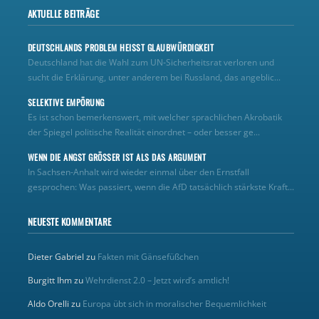
AKTUELLE BEITRÄGE
DEUTSCHLANDS PROBLEM HEISST GLAUBWÜRDIGKEIT
Deutschland hat die Wahl zum UN‑Sicherheitsrat verloren und
sucht die Erklärung, unter anderem bei Russland, das angeblic...
SELEKTIVE EMPÖRUNG
Es ist schon bemerkenswert, mit welcher sprachlichen Akrobatik
der Spiegel politische Realität einordnet – oder besser ge...
WENN DIE ANGST GRÖSSER IST ALS DAS ARGUMENT
In Sachsen-Anhalt wird wieder einmal über den Ernstfall
gesprochen: Was passiert, wenn die AfD tatsächlich stärkste Kraft...
NEUESTE KOMMENTARE
Dieter Gabriel
zu
Fakten mit Gänsefüßchen
Burgitt Ihm
zu
Wehrdienst 2.0 – Jetzt wird’s amtlich!
Aldo Orelli
zu
Europa übt sich in moralischer Bequemlichkeit