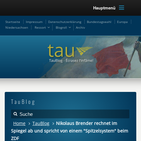
Hauptmenü
Startseite
Impressum
Datenschutzerklärung
Bundestagswahl
Europa
Niedersachsen
Ressort
Blogroll
Archiv
TauBlog
Home
TauBlog
Nikolaus Brender rechnet im
Spiegel ab und spricht von einem "Spitzelsystem" beim
ZDF