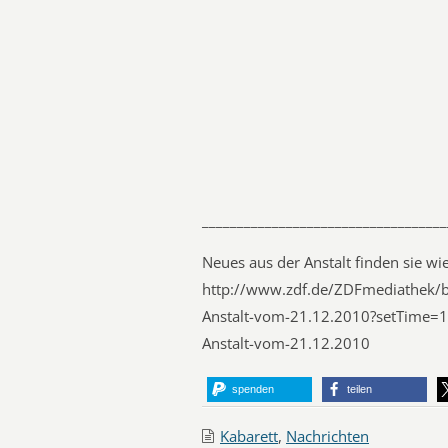
___________________________________
Neues aus der Anstalt finden sie w
http://www.zdf.de/ZDFmediathek/b
Anstalt-vom-21.12.2010?setTime=1
Anstalt-vom-21.12.2010
spenden
teilen
Kabarett
,
Nachrichten