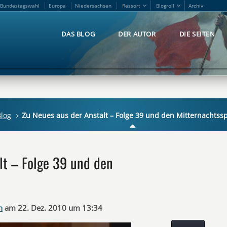
Bundestagswahl
Europa
Niedersachsen
Ressort
Blogroll
Archiv
Bundestagswahl
Europa
Niedersachsen
Ressort
Blogroll
Archiv
DAS BLOG
DER AUTOR
DIE SEITEN
DAS BLOG
DER AUTOR
DIE SEITEN
log
Zu Neues aus der Anstalt – Folge 39 und den Mitternachtss
lt – Folge 39 und den
n
am 22. Dez. 2010 um 13:34