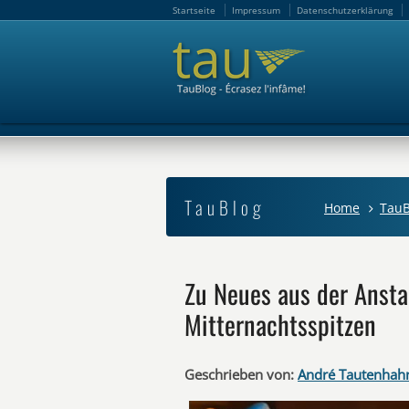
Startseite
Impressum
Datenschutzerklärung
Startseite
Impressum
Datenschutzerklärung
TauBlog
Home
TauB
Zu Neues aus der Ansta
Mitternachtsspitzen
Geschrieben von:
André Tautenhah