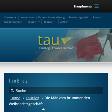
Hauptmenü
Startseite
Impressum
Datenschutzerklärung
Bundestagswahl
Europa
Niedersachsen
Ressort
Blogroll
Archiv
TauBlog
Home
TauBlog
Die Mär vom brummenden
Weihnachtsgeschäft