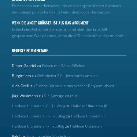
Es ist schon bemerkenswert, mit welcher sprachlichen Akrobatik
der Spiegel politische Realität einordnet – oder besser ge...
WENN DIE ANGST GRÖSSER IST ALS DAS ARGUMENT
In Sachsen-Anhalt wird wieder einmal über den Ernstfall
gesprochen: Was passiert, wenn die AfD tatsächlich stärkste Kraft...
NEUESTE KOMMENTARE
Dieter Gabriel
zu
Fakten mit Gänsefüßchen
Burgitt Ihm
zu
Wehrdienst 2.0 – Jetzt wird’s amtlich!
Aldo Orelli
zu
Europa übt sich in moralischer Bequemlichkeit
Jörg Wiedmann
zu
Die Anzeige ist raus
Haltlose Ultimaten IV – TauBlog
zu
Haltlose Ultimaten III
Haltlose Ultimaten III – TauBlog
zu
Haltlose Ultimaten II
Haltlose Ultimaten II – TauBlog
zu
Haltlose Ultimaten
Ralph
zu
Eine gruselige Vorstellung