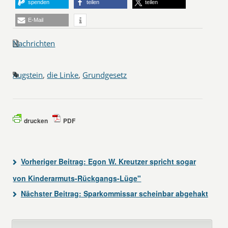
spenden
teilen
teilen
E-Mail
Nachrichten
Augstein
,
die Linke
,
Grundgesetz
drucken
PDF
Vorheriger Beitrag:
Egon W. Kreutzer spricht sogar
von Kinderarmuts-Rückgangs-Lüge"
Nächster Beitrag:
Sparkommissar scheinbar abgehakt