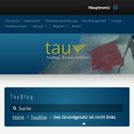
Hauptmenü
Startseite
Impressum
Datenschutzerklärung
Bundestagswahl
Europa
Niedersachsen
Ressort
Blogroll
Archiv
TauBlog
Home
TauBlog
Das Grundgesetz ist nicht links