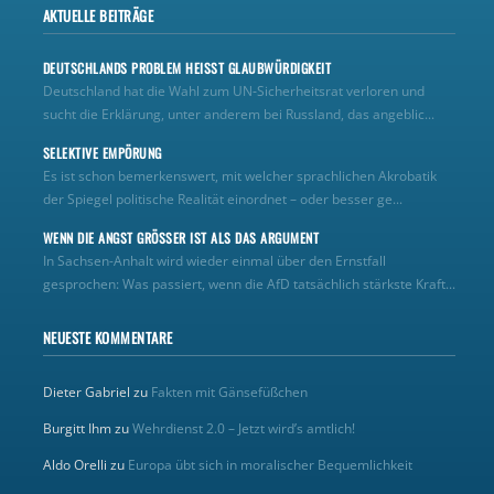
AKTUELLE BEITRÄGE
DEUTSCHLANDS PROBLEM HEISST GLAUBWÜRDIGKEIT
Deutschland hat die Wahl zum UN‑Sicherheitsrat verloren und
sucht die Erklärung, unter anderem bei Russland, das angeblic...
SELEKTIVE EMPÖRUNG
Es ist schon bemerkenswert, mit welcher sprachlichen Akrobatik
der Spiegel politische Realität einordnet – oder besser ge...
WENN DIE ANGST GRÖSSER IST ALS DAS ARGUMENT
In Sachsen-Anhalt wird wieder einmal über den Ernstfall
gesprochen: Was passiert, wenn die AfD tatsächlich stärkste Kraft...
NEUESTE KOMMENTARE
Dieter Gabriel
zu
Fakten mit Gänsefüßchen
Burgitt Ihm
zu
Wehrdienst 2.0 – Jetzt wird’s amtlich!
Aldo Orelli
zu
Europa übt sich in moralischer Bequemlichkeit