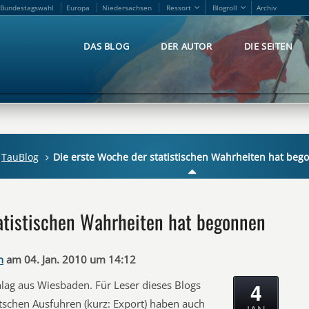
Bundestagswahl
Europa
Niedersachsen
Ressort
Blogroll
Archiv
Bundestagswahl
Europa
Niedersachsen
Ressort
Blogroll
Archiv
DAS BLOG
DER AUTOR
DIE SEITEN
DAS BLOG
DER AUTOR
DIE SEITEN
TauBlog
Die erste Woche der statistischen Wahrheiten hat beg
atistischen Wahrheiten hat begonnen
n
am 04. Jan. 2010 um 14:12
4
lag aus Wiesbaden. Für Leser dieses Blogs
tschen Ausfuhren (kurz: Export) haben auch