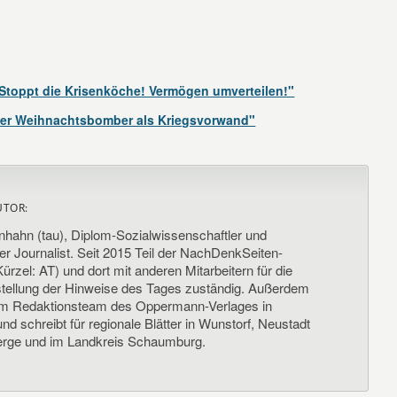
Stoppt die Krisenköche! Vermögen umverteilen!"
Der Weihnachtsbomber als Kriegsvorwand"
UTOR:
nhahn (tau), Diplom-Sozialwissenschaftler und
her Journalist. Seit 2015 Teil der NachDenkSeiten-
ürzel: AT) und dort mit anderen Mitarbeitern für die
llung der Hinweise des Tages zuständig. Außerdem
um Redaktionsteam des Oppermann-Verlages in
d schreibt für regionale Blätter in Wunstorf, Neustadt
rge und im Landkreis Schaumburg.