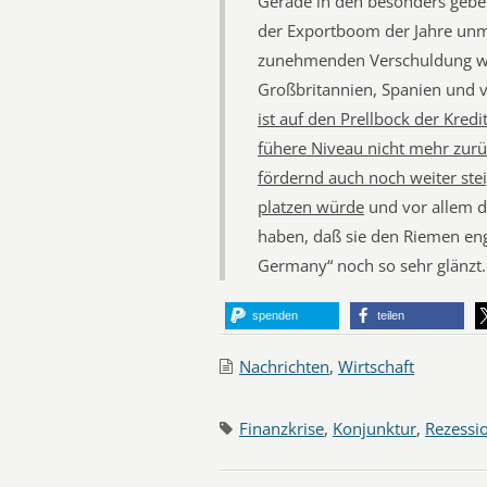
Gerade in den besonders gebeut
der Exportboom der Jahre unmi
zunehmenden Verschuldung wi
Großbritannien, Spanien und v
ist auf den Prellbock der Kredi
fühere Niveau nicht mehr zur
fördernd auch noch weiter stei
platzen würde
und vor allem d
haben, daß sie den Riemen en
Germany“ noch so sehr glänzt.
spenden
teilen
Nachrichten
,
Wirtschaft
Finanzkrise
,
Konjunktur
,
Rezessi