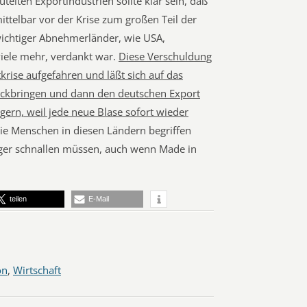
elten Exportindustrien sollte klar sein, daß
ttelbar vor der Krise zum großen Teil der
chtiger Abnehmerländer, wie USA,
iele mehr, verdankt war.
Diese Verschuldung
tkrise aufgefahren und läßt sich auf das
ückbringen und dann den deutschen Export
gern, weil jede neue Blase sofort wieder
ie Menschen in diesen Ländern begriffen
ger schnallen müssen, auch wenn Made in
teilen
E-Mail
on
,
Wirtschaft