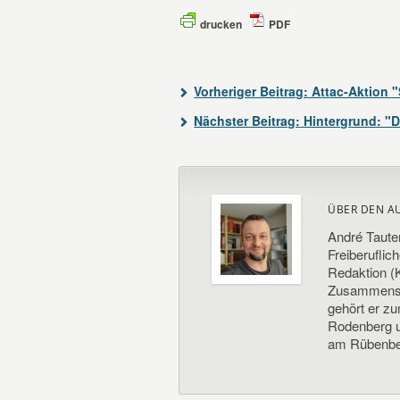
drucken
PDF
Vorheriger Beitrag:
Attac-Aktion "
Nächster Beitrag:
Hintergrund: "
ÜBER DEN A
André Taute
Freiberuflic
Redaktion (K
Zusammenste
gehört er z
Rodenberg un
am Rübenbe