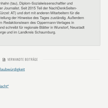
nhahn (tau), Diplom-Sozialwissenschaftler und
her Journalist. Seit 2015 Teil der NachDenkSeiten-
ürzel: AT) und dort mit anderen Mitarbeitern für die
llung der Hinweise des Tages zuständig. Außerdem
um Redaktionsteam des Oppermann-Verlages in
d schreibt für regionale Blätter in Wunstorf, Neustadt
rge und im Landkreis Schaumburg.
VERWANDTE BEITRÄGE
laubwürdigkeit
acht“