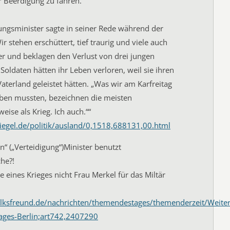
r Beerdigung zu fahren.
ungsminister sagte in seiner Rede während der
ir stehen erschüttert, tief traurig und viele auch
er und beklagen den Verlust von drei jungen
Soldaten hätten ihr Leben verloren, weil sie ihren
Vaterland geleistet hätten. „Was wir am Karfreitag
eben mussten, bezeichnen die meisten
eise als Krieg. Ich auch.““
iegel.de/politik/ausland/0,1518,688131,00.html
n“ („Verteidigung“)Minister benutzt
he?!
le eines Krieges nicht Frau Merkel für das Miltär
lksfreund.de/nachrichten/themendestages/themenderzeit/Weiter
ges-Berlin;art742,2407290