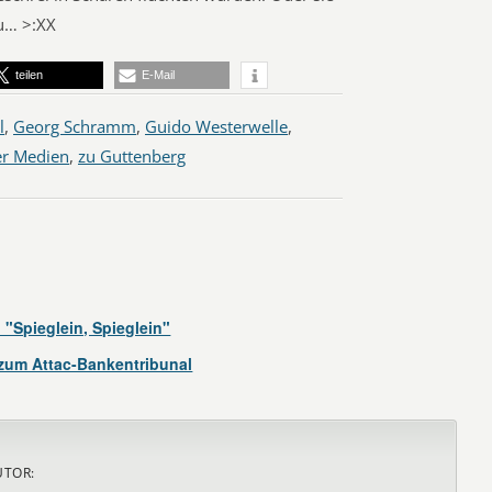
lu… >:XX
teilen
E-Mail
l
,
Georg Schramm
,
Guido Westerwelle
,
er Medien
,
zu Guttenberg
 "Spieglein, Spieglein"
zum Attac-Bankentribunal
UTOR: