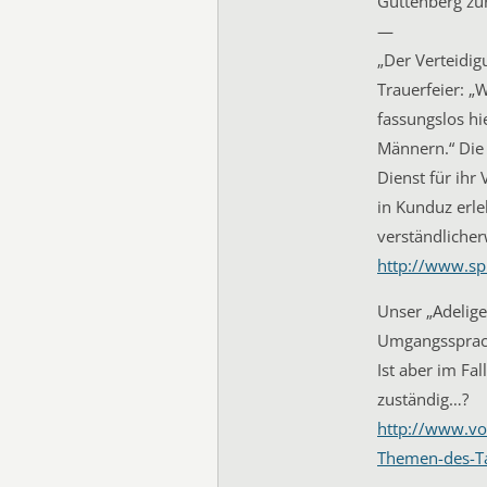
Guttenberg zu
—
„Der Verteidig
Trauerfeier: „W
fassungslos hi
Männern.“ Die 
Dienst für ihr 
in Kunduz erl
verständlicherw
http://www.sp
Unser „Adelige
Umgangssprac
Ist aber im Fal
zuständig…?
http://www.vo
Themen-des-Ta