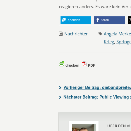
reagieren anders. Es wäre kein Ver
spenden
teilen
Nachrichten
Angela Merke
Krieg
,
Spring
drucken
PDF
Vorheriger Beitrag:
diebandbreite:
Nächster Beitrag:
Public Viewing 
ÜBER DEN A