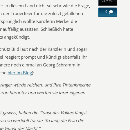
APR.
 in diesem Land nicht so sehr wie die Frage,
2
der Trauerfeier für die zuletzt gefallenen
sprünglich wollte Kanzlerin Merkel die
uffällig aussitzen. Schließlich hatte
ts angekündigt.
hütz Bild laut nach der Kanzlerin und sogar
 reagiert prompt und kündigt ebenfalls ihr
innere noch einmal an Georg Schramm in
iehe
hier im Blog
):
pringer würde reichen, und ihre Tintenknechte
hron herunter und werfen sie ihrer eigenen
t gewiss, haben die Gunst des Volkes längst
au so wertvoll für sie. So lang die Frau die
die Gunst der Macht.“