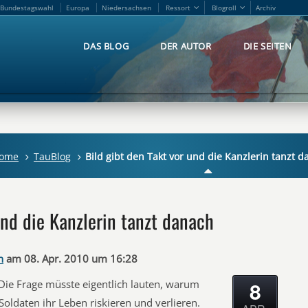
Bundestagswahl
Europa
Niedersachsen
Ressort
Blogroll
Archiv
Bundestagswahl
Europa
Niedersachsen
Ressort
Blogroll
Archiv
DAS BLOG
DER AUTOR
DIE SEITEN
DAS BLOG
DER AUTOR
DIE SEITEN
ome
TauBlog
Bild gibt den Takt vor und die Kanzlerin tanzt 
und die Kanzlerin tanzt danach
n
am 08. Apr. 2010 um 16:28
8
 Die Frage müsste eigentlich lauten, warum
oldaten ihr Leben riskieren und verlieren.