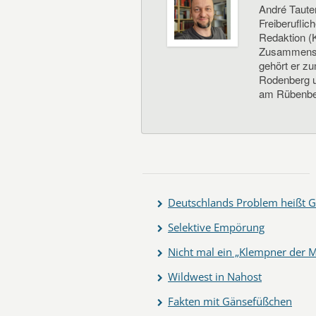
André Taute
Freiberuflic
Redaktion (K
Zusammenste
gehört er z
Rodenberg un
am Rübenbe
Deutschlands Problem heißt G
Selektive Empörung
Nicht mal ein „Klempner der M
Wildwest in Nahost
Fakten mit Gänsefüßchen