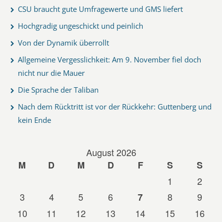
CSU braucht gute Umfragewerte und GMS liefert
Hochgradig ungeschickt und peinlich
Von der Dynamik überrollt
Allgemeine Vergesslichkeit: Am 9. November fiel doch
nicht nur die Mauer
Die Sprache der Taliban
Nach dem Rücktritt ist vor der Rückkehr: Guttenberg und
kein Ende
August 2026
M
D
M
D
F
S
S
1
2
3
4
5
6
8
9
7
10
11
12
13
14
15
16