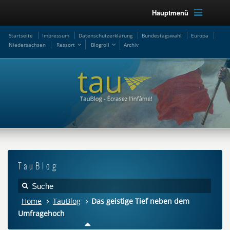
Hauptmenü
Startseite
Impressum
Datenschutzerklärung
Bundestagswahl
Europa
Niedersachsen
Ressort
Blogroll
Archiv
TauBlog
Home
TauBlog
Das geistige Tief neben dem
Umfragehoch