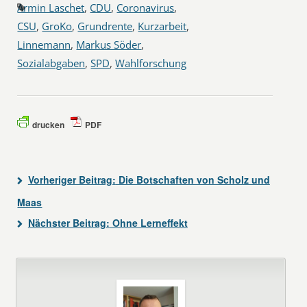
Armin Laschet
,
CDU
,
Coronavirus
,
CSU
,
GroKo
,
Grundrente
,
Kurzarbeit
,
Linnemann
,
Markus Söder
,
Sozialabgaben
,
SPD
,
Wahlforschung
drucken
PDF
Vorheriger Beitrag:
Die Botschaften von Scholz und
Maas
Nächster Beitrag:
Ohne Lerneffekt