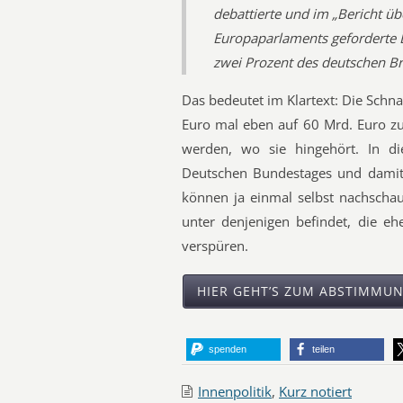
debattierte und im „Bericht ü
Europaparlaments geforderte 
zwei Prozent des deutschen Br
Das bedeutet im Klartext: Die Schn
Euro mal eben auf 60 Mrd. Euro z
werden, wo sie hingehört. In di
Deutschen Bundestages und damit e
können ja einmal selbst nachschau
unter denjenigen befindet, die eh
verspüren.
HIER GEHT’S ZUM ABSTIMMU
spenden
teilen
Innenpolitik
,
Kurz notiert