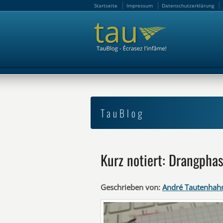
Startseite
Impressum
Datenschutzerklärung
Startseite
Impressum
Datenschutzerklärung
TauBlog
Kurz notiert: Drangpha
Geschrieben von:
André Tautenhah