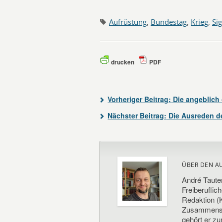
Aufrüstung
,
Bundestag
,
Krieg
,
Si
drucken
PDF
Vorheriger Beitrag:
Die angeblich 
Nächster Beitrag:
Die Ausreden d
ÜBER DEN A
André Taute
Freiberuflic
Redaktion (K
Zusammenste
gehört er z