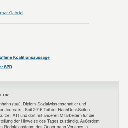
gmar Gabriel
offene Koalitionsaussage
er SPD
UTOR:
nhahn (tau), Diplom-Sozialwissenschaftler und
her Journalist. Seit 2015 Teil der NachDenkSeiten-
ürzel: AT) und dort mit anderen Mitarbeitern für die
llung der Hinweise des Tages zuständig. Außerdem
um Redaktionsteam des Oppermann-Verlages in