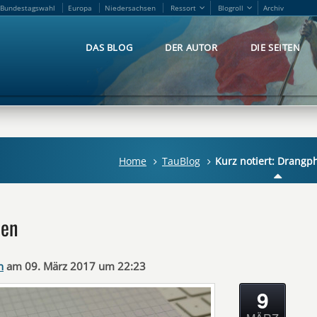
Bundestagswahl
Europa
Niedersachsen
Ressort
Blogroll
Archiv
Bundestagswahl
Europa
Niedersachsen
Ressort
Blogroll
Archiv
DAS BLOG
DER AUTOR
DIE SEITEN
DAS BLOG
DER AUTOR
DIE SEITEN
Home
TauBlog
Kurz notiert: Drangp
sen
n
am 09. März 2017 um 22:23
9