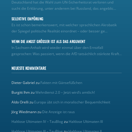
Deutschland hat die Wahl zum UN‑Sicherheitsrat verloren und
sucht die Erklärung, unter anderem bei Russland, das angeblic...
SELEKTIVE EMPÖRUNG
Es ist schon bemerkenswert, mit welcher sprachlichen Akrobatik
der Spiegel politische Realität einordnet – oder besser ge...
WENN DIE ANGST GRÖSSER IST ALS DAS ARGUMENT
In Sachsen-Anhalt wird wieder einmal über den Ernstfall
gesprochen: Was passiert, wenn die AfD tatsächlich stärkste Kraft...
NEUESTE KOMMENTARE
Dieter Gabriel
zu
Fakten mit Gänsefüßchen
Burgitt Ihm
zu
Wehrdienst 2.0 – Jetzt wird’s amtlich!
Aldo Orelli
zu
Europa übt sich in moralischer Bequemlichkeit
Jörg Wiedmann
zu
Die Anzeige ist raus
Haltlose Ultimaten IV – TauBlog
zu
Haltlose Ultimaten III
Haltlose Ultimaten III – TauBlog
zu
Haltlose Ultimaten II