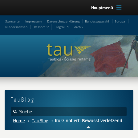
Hauptmenü
Startseite
Impressum
Datenschutzerklärung
Bundestagswahl
Europa
Niedersachsen
Ressort
Blogroll
Archiv
TauBlog
Home
TauBlog
Kurz notiert: Bewusst verletzend