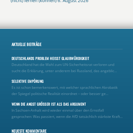
(nicht) lernen (können)
6. August 2026
AKTUELLE BEITRÄGE
DEUTSCHLANDS PROBLEM HEISST GLAUBWÜRDIGKEIT
Deutschland hat die Wahl zum UN‑Sicherheitsrat verloren und
sucht die Erklärung, unter anderem bei Russland, das angeblic...
SELEKTIVE EMPÖRUNG
Es ist schon bemerkenswert, mit welcher sprachlichen Akrobatik
der Spiegel politische Realität einordnet – oder besser ge...
WENN DIE ANGST GRÖSSER IST ALS DAS ARGUMENT
In Sachsen-Anhalt wird wieder einmal über den Ernstfall
gesprochen: Was passiert, wenn die AfD tatsächlich stärkste Kraft...
NEUESTE KOMMENTARE