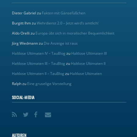
Dieter Gabriel
zu
Fakten mit Gänsefüßchen
Burgitt Ihm
zu
Wehrdienst 2.0 – Jetzt wird’s amtlich!
Aldo Orelli
zu
Europa übt sich in moralischer Bequemlichkeit
Jörg Wiedmann
zu
Die Anzeige ist raus
Haltlose Ultimaten IV – TauBlog
zu
Haltlose Ultimaten III
Haltlose Ultimaten III – TauBlog
zu
Haltlose Ultimaten II
Haltlose Ultimaten II – TauBlog
zu
Haltlose Ultimaten
Ralph
zu
Eine gruselige Vorstellung
SOCIAL-MEDIA
AUTOREN