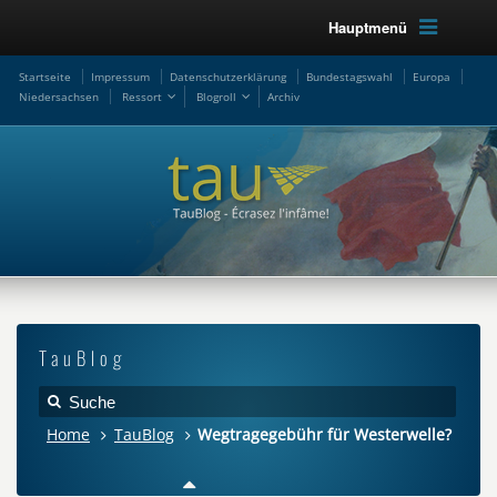
Hauptmenü
Startseite
Impressum
Datenschutzerklärung
Bundestagswahl
Europa
Niedersachsen
Ressort
Blogroll
Archiv
TauBlog
Home
TauBlog
Wegtragegebühr für Westerwelle?