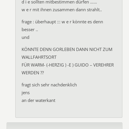
d i e sollten mitbestimmen dürfen ……
w e r mit ihnen zusammen dann strahlt..
frage : überhaupt ::: w e r könnte es denn
besser ..
und
KÖNNTE DENN GORLEBEN DANN NICHT ZUM
WALLFAHRTSORT
FÜR WARM- (-HERZIG ) -E ) GUIDO – VEREHRER
WERDEN ??
fragt sich sehr nachdenklich
jens
an der waterkant