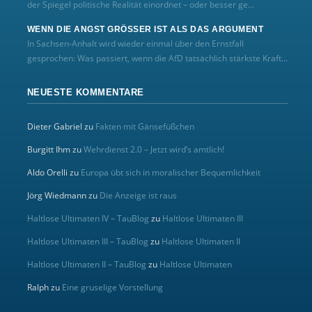
der Spiegel politische Realität einordnet – oder besser ge...
WENN DIE ANGST GRÖSSER IST ALS DAS ARGUMENT
In Sachsen-Anhalt wird wieder einmal über den Ernstfall
gesprochen: Was passiert, wenn die AfD tatsächlich stärkste Kraft...
NEUESTE KOMMENTARE
Dieter Gabriel
zu
Fakten mit Gänsefüßchen
Burgitt Ihm
zu
Wehrdienst 2.0 – Jetzt wird’s amtlich!
Aldo Orelli
zu
Europa übt sich in moralischer Bequemlichkeit
Jörg Wiedmann
zu
Die Anzeige ist raus
Haltlose Ultimaten IV – TauBlog
zu
Haltlose Ultimaten III
Haltlose Ultimaten III – TauBlog
zu
Haltlose Ultimaten II
Haltlose Ultimaten II – TauBlog
zu
Haltlose Ultimaten
Ralph
zu
Eine gruselige Vorstellung