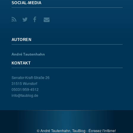
SOCIAL-MEDIA
AUTOREN
André Tautenhahn
KONTAKT
Senator-Kraft-Straße 26
31515 Wunstorf
05031/959-4512
info@taublog.de
© André Tautenhahn, TauBlog - Écrasez l'infâme!