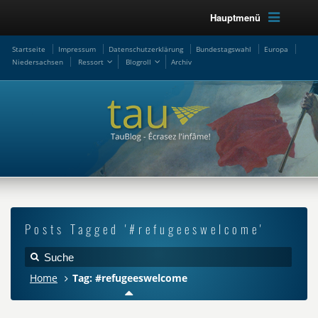
Hauptmenü
Startseite
Impressum
Datenschutzerklärung
Bundestagswahl
Europa
Niedersachsen
Ressort
Blogroll
Archiv
Posts Tagged '#refugeeswelcome'
Home
Tag: #refugeeswelcome