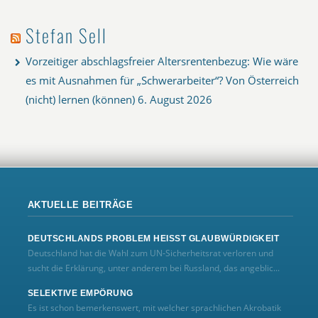
Stefan Sell
Vorzeitiger abschlagsfreier Altersrentenbezug: Wie wäre
es mit Ausnahmen für „Schwerarbeiter“? Von Österreich
(nicht) lernen (können)
6. August 2026
AKTUELLE BEITRÄGE
DEUTSCHLANDS PROBLEM HEISST GLAUBWÜRDIGKEIT
Deutschland hat die Wahl zum UN‑Sicherheitsrat verloren und
sucht die Erklärung, unter anderem bei Russland, das angeblic...
SELEKTIVE EMPÖRUNG
Es ist schon bemerkenswert, mit welcher sprachlichen Akrobatik