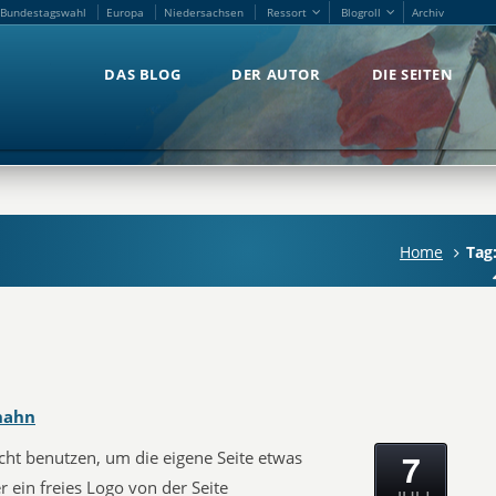
Bundestagswahl
Europa
Niedersachsen
Ressort
Blogroll
Archiv
Bundestagswahl
Europa
Niedersachsen
Ressort
Blogroll
Archiv
DAS BLOG
DER AUTOR
DIE SEITEN
DAS BLOG
DER AUTOR
DIE SEITEN
Home
Tag
hahn
7
icht benutzen, um die eigene Seite etwas
r ein freies Logo von der Seite