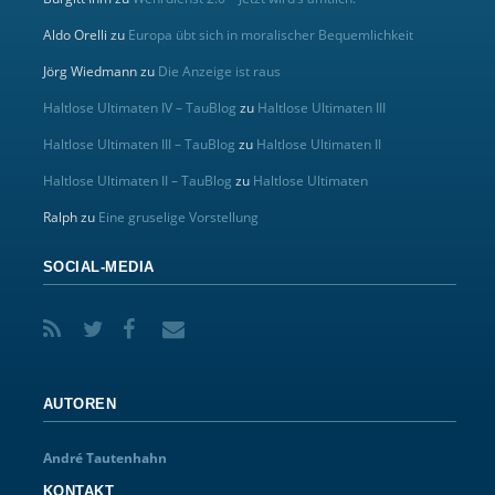
Aldo Orelli
zu
Europa übt sich in moralischer Bequemlichkeit
Jörg Wiedmann
zu
Die Anzeige ist raus
Haltlose Ultimaten IV – TauBlog
zu
Haltlose Ultimaten III
Haltlose Ultimaten III – TauBlog
zu
Haltlose Ultimaten II
Haltlose Ultimaten II – TauBlog
zu
Haltlose Ultimaten
Ralph
zu
Eine gruselige Vorstellung
SOCIAL-MEDIA
AUTOREN
André Tautenhahn
KONTAKT