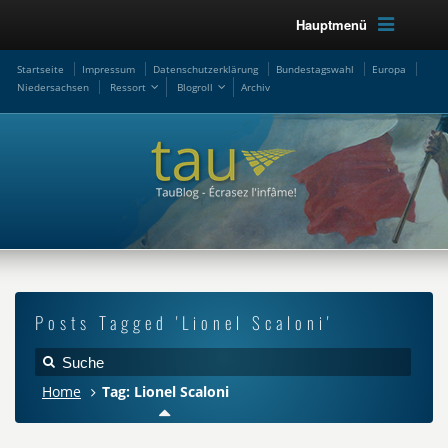
Hauptmenü
Startseite
Impressum
Datenschutzerklärung
Bundestagswahl
Europa
Niedersachsen
Ressort
Blogroll
Archiv
Posts Tagged 'Lionel Scaloni'
Home
Tag: Lionel Scaloni