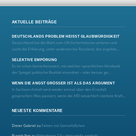
AKTUELLE BEITRÄGE
DEUTSCHLANDS PROBLEM HEISST GLAUBWÜRDIGKEIT
Deutschland hat die Wahl zum UN‑Sicherheitsrat verloren und
sucht die Erklärung, unter anderem bei Russland, das angeblic...
SELEKTIVE EMPÖRUNG
Es ist schon bemerkenswert, mit welcher sprachlichen Akrobatik
der Spiegel politische Realität einordnet – oder besser ge...
WENN DIE ANGST GRÖSSER IST ALS DAS ARGUMENT
In Sachsen-Anhalt wird wieder einmal über den Ernstfall
gesprochen: Was passiert, wenn die AfD tatsächlich stärkste Kraft...
NEUESTE KOMMENTARE
Dieter Gabriel
zu
Fakten mit Gänsefüßchen
Burgitt Ihm
zu
Wehrdienst 2.0 – Jetzt wird’s amtlich!