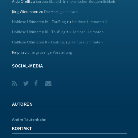
Aldo Orelli
zu
Europa übt sich in moralischer Bequemlichkeit
Jörg Wiedmann
zu
Die Anzeige ist raus
Haltlose Ultimaten IV – TauBlog
zu
Haltlose Ultimaten III
Haltlose Ultimaten III – TauBlog
zu
Haltlose Ultimaten II
Haltlose Ultimaten II – TauBlog
zu
Haltlose Ultimaten
Ralph
zu
Eine gruselige Vorstellung
SOCIAL-MEDIA
AUTOREN
André Tautenhahn
KONTAKT