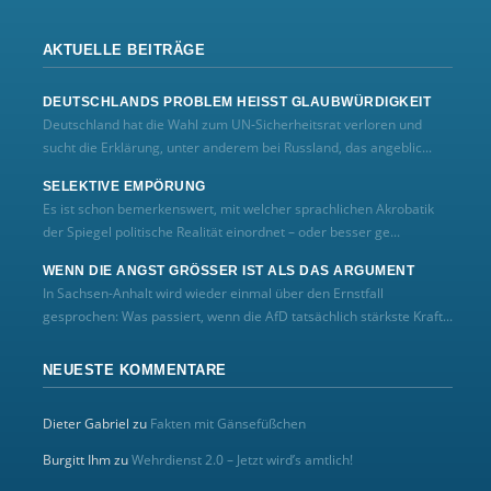
AKTUELLE BEITRÄGE
DEUTSCHLANDS PROBLEM HEISST GLAUBWÜRDIGKEIT
Deutschland hat die Wahl zum UN‑Sicherheitsrat verloren und
sucht die Erklärung, unter anderem bei Russland, das angeblic...
SELEKTIVE EMPÖRUNG
Es ist schon bemerkenswert, mit welcher sprachlichen Akrobatik
der Spiegel politische Realität einordnet – oder besser ge...
WENN DIE ANGST GRÖSSER IST ALS DAS ARGUMENT
In Sachsen-Anhalt wird wieder einmal über den Ernstfall
gesprochen: Was passiert, wenn die AfD tatsächlich stärkste Kraft...
NEUESTE KOMMENTARE
Dieter Gabriel
zu
Fakten mit Gänsefüßchen
Burgitt Ihm
zu
Wehrdienst 2.0 – Jetzt wird’s amtlich!