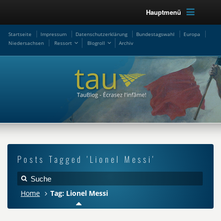
Hauptmenü
Startseite
Impressum
Datenschutzerklärung
Bundestagswahl
Europa
Niedersachsen
Ressort
Blogroll
Archiv
Posts Tagged 'Lionel Messi'
Home
Tag: Lionel Messi