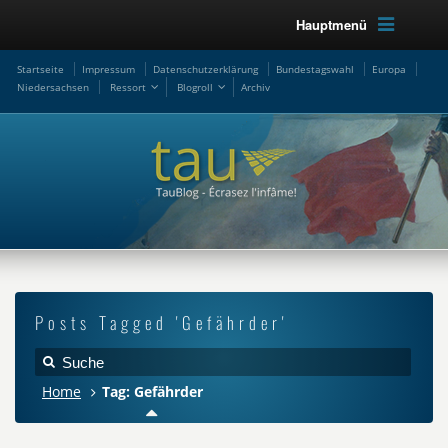
Hauptmenü
Startseite
Impressum
Datenschutzerklärung
Bundestagswahl
Europa
Niedersachsen
Ressort
Blogroll
Archiv
Posts Tagged 'Gefährder'
Home
Tag: Gefährder