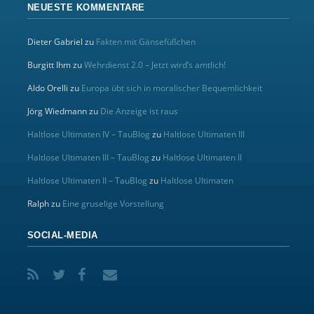
NEUESTE KOMMENTARE
Dieter Gabriel
zu
Fakten mit Gänsefüßchen
Burgitt Ihm
zu
Wehrdienst 2.0 – Jetzt wird’s amtlich!
Aldo Orelli
zu
Europa übt sich in moralischer Bequemlichkeit
Jörg Wiedmann
zu
Die Anzeige ist raus
Haltlose Ultimaten IV – TauBlog
zu
Haltlose Ultimaten III
Haltlose Ultimaten III – TauBlog
zu
Haltlose Ultimaten II
Haltlose Ultimaten II – TauBlog
zu
Haltlose Ultimaten
Ralph
zu
Eine gruselige Vorstellung
SOCIAL-MEDIA