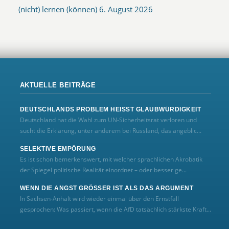
(nicht) lernen (können)
6. August 2026
AKTUELLE BEITRÄGE
DEUTSCHLANDS PROBLEM HEISST GLAUBWÜRDIGKEIT
Deutschland hat die Wahl zum UN‑Sicherheitsrat verloren und
sucht die Erklärung, unter anderem bei Russland, das angeblic...
SELEKTIVE EMPÖRUNG
Es ist schon bemerkenswert, mit welcher sprachlichen Akrobatik
der Spiegel politische Realität einordnet – oder besser ge...
WENN DIE ANGST GRÖSSER IST ALS DAS ARGUMENT
In Sachsen-Anhalt wird wieder einmal über den Ernstfall
gesprochen: Was passiert, wenn die AfD tatsächlich stärkste Kraft...