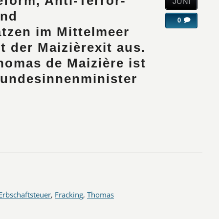
form, Anti-Terror-
JUNI
und
0
tzen im Mittelmeer
t der Maizièrexit aus.
homas de Maizière ist
Bundesinnenminister
Erbschaftsteuer
,
Fracking
,
Thomas