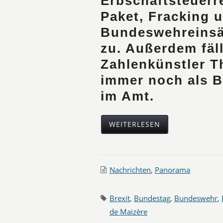
Erbschaftsteuerre
Paket, Fracking 
Bundeswehreinsä
zu. Außerdem fäll
Zahlenkünstler T
immer noch als 
im Amt.
WEITERLESEN
Nachrichten
,
Panorama
Brexit
,
Bundestag
,
Bundeswehr
,
de Maizère