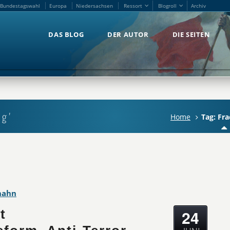
Bundestagswahl
Europa
Niedersachsen
Ressort
Blogroll
Archiv
Bundestagswahl
Europa
Niedersachsen
Ressort
Blogroll
Archiv
DAS BLOG
DER AUTOR
DIE SEITEN
DAS BLOG
DER AUTOR
DIE SEITEN
ng'
Home
Tag: Fra
hahn
24
t