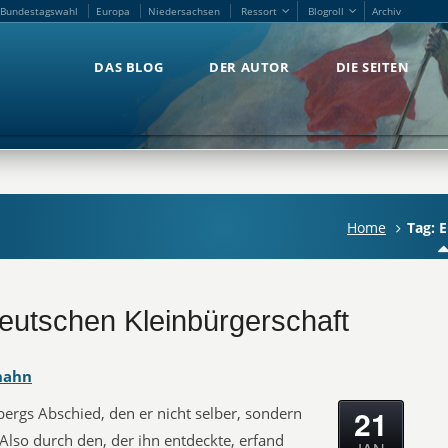
Bundestagswahl
Europa
Niedersachsen
Ressort
Blogroll
Archiv
Bundestagswahl
Europa
Niedersachsen
Ressort
Blogroll
Archiv
DAS BLOG
DER AUTOR
DIE SEITEN
DAS BLOG
DER AUTOR
DIE SEITEN
Home
Tag: 
eutschen Kleinbürgerschaft
hahn
21
rgs Abschied, den er nicht selber, sondern
 Also durch den, der ihn entdeckte, erfand