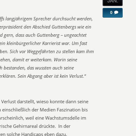
JAN.
0
s langjährigem Sprecher durchsucht werden,
terpräsident den Abschied Guttenbergs wie ein
rd gern, dass auch Guttenberg – ungeachtet
n kleinbürgerlicher Karrierist war. Um fast
eiben. Sich vor Weggefährten zu stellen kam ihm
gehen, damit er weiterkam. Worin seine
ich bestanden, das wussten auch seine
klären. Sein Abgang aber ist kein Verlust.“
erlust darstellt, wieso konnte dann seine
 einschließlich der Medien Faszination bis
rscheinlich, weil eine Wachstumsdelle im
ische Gehirnareal drückte. In der
n solche Handicaps eben dazu.