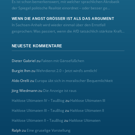
Es ist schon bemerkenswert, mit welcher sprachlichen Akrobatik
der Spiegel politische Realität einordnet – oder besser ge...
WENN DIE ANGST GRÖSSER IST ALS DAS ARGUMENT
In Sachsen-Anhalt wird wieder einmal über den Ernstfall
gesprochen: Was passiert, wenn die AfD tatsächlich stärkste Kraft...
NEUESTE KOMMENTARE
Dieter Gabriel
zu
Fakten mit Gänsefüßchen
Burgitt Ihm
zu
Wehrdienst 2.0 – Jetzt wird’s amtlich!
Aldo Orelli
zu
Europa übt sich in moralischer Bequemlichkeit
Jörg Wiedmann
zu
Die Anzeige ist raus
Haltlose Ultimaten IV – TauBlog
zu
Haltlose Ultimaten III
Haltlose Ultimaten III – TauBlog
zu
Haltlose Ultimaten II
Haltlose Ultimaten II – TauBlog
zu
Haltlose Ultimaten
Ralph
zu
Eine gruselige Vorstellung