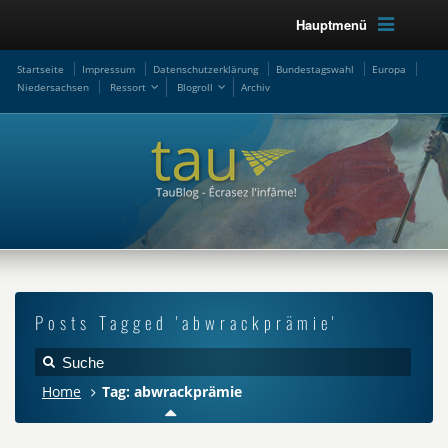
Hauptmenü
Startseite
Impressum
Datenschutzerklärung
Bundestagswahl
Europa
Niedersachsen
Ressort
Blogroll
Archiv
Posts Tagged 'abwrackprämie'
Home
Tag: abwrackprämie